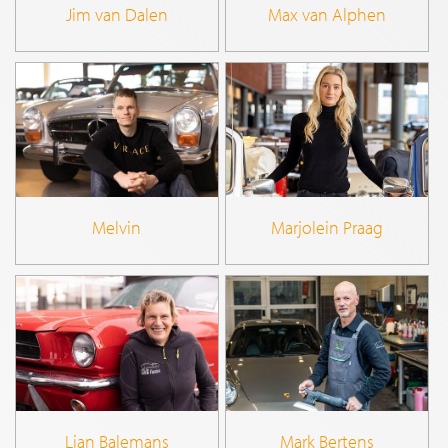
Jim van Dalen
Max van Alphen
Melvin
Marjolein Praag
Lian Balemans
Mark Bertens