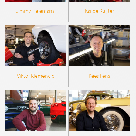
Jimmy Tielemans
Kai de Ruijter
Viktor Klemencic
Kees Fens