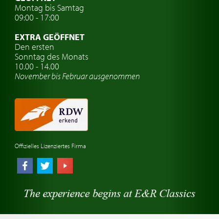
Montag bis Samtag
Auto Oldtimer Markt
09:00 - 17:00
Oldtimer Classic
EXTRA GEÖFFNET
Oldtimer-Versicherung
Den ersten
Sonntag des Monats
Oldtimer-Clubs
10.00 - 14.00
November bis Februar ausgenommen
Oldtimer-Reisen
Oldtimerwerkstatt
Automarken uhren
Offizielles Lizenziertes Firma