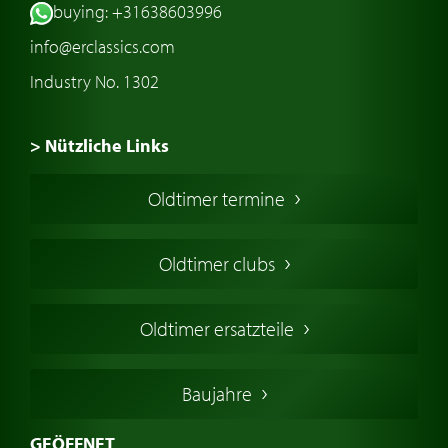
buying: +31638603996
info@erclassics.com
Industry No. 1302
> Nützliche Links
Oldtimer Kaufen
Oldtimer termine
Oldtimers in Europa
Amerikanische Oldtimer
Oldtimer clubs
Englische Oldtimer
Französischer Oldtimer
Oldtimer ersatzteile
Deutsche Oldtimer
Italienische Oldtimer
Baujahre
Schwedische Oldtimer
Oldtimer mit h-kennzeichen
GEÖFFNET