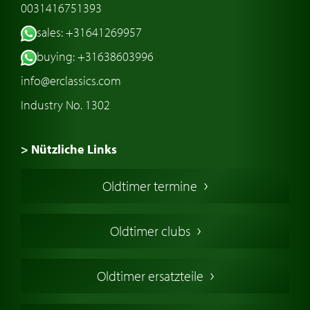
0031416751393
sales: +31641269957
buying: +31638603996
info@erclassics.com
Industry No. 1302
> Nützliche Links
Oldtimer Kaufen
Oldtimer termine
Oldtimers in Europa
Amerikanische Oldtimer
Oldtimer clubs
Englische Oldtimer
Französischer Oldtimer
Oldtimer ersatzteile
Deutsche Oldtimer
Italienische Oldtimer