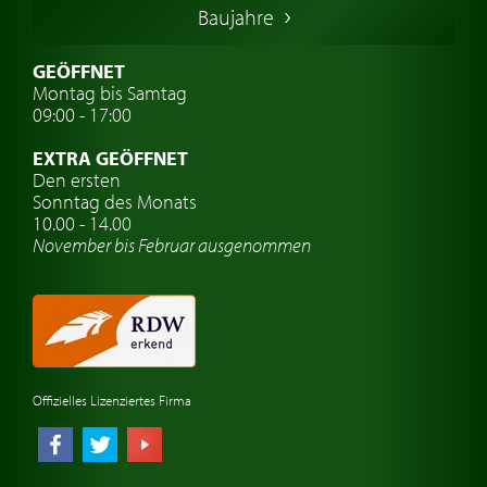
Baujahre
Schwedische Oldtimer
Oldtimer mit h-kennzeichen
GEÖFFNET
Montag bis Samtag
Auto Oldtimer Markt
09:00 - 17:00
Oldtimer Classic
EXTRA GEÖFFNET
Oldtimer-Versicherung
Den ersten
Sonntag des Monats
Oldtimer-Clubs
10.00 - 14.00
November bis Februar ausgenommen
Oldtimer-Reisen
Oldtimerwerkstatt
Automarken uhren
Offizielles Lizenziertes Firma