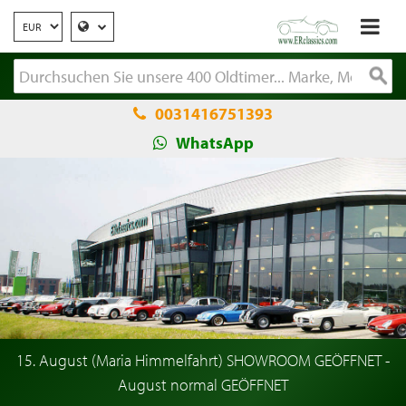
0031416751393
WhatsApp
15. August (Maria Himmelfahrt) SHOWROOM GEÖFFNET -
August normal GEÖFFNET