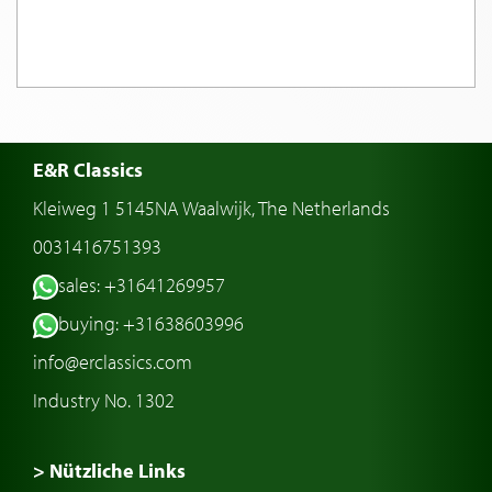
E&R Classics
Kleiweg 1 5145NA Waalwijk, The Netherlands
0031416751393
sales: +31641269957
buying: +31638603996
info@erclassics.com
Industry No. 1302
> Nützliche Links