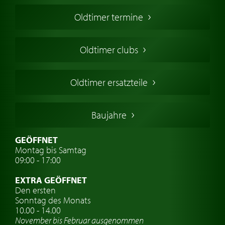
Oldtimer Kaufen
Oldtimer termine
Oldtimers in Europa
Amerikanische Oldtimer
Oldtimer clubs
Englische Oldtimer
Französischer Oldtimer
Oldtimer ersatzteile
Deutsche Oldtimer
Italienische Oldtimer
Baujahre
Schwedische Oldtimer
Oldtimer mit h-kennzeichen
GEÖFFNET
Montag bis Samtag
Auto Oldtimer Markt
09:00 - 17:00
Oldtimer Classic
EXTRA GEÖFFNET
Oldtimer-Versicherung
Den ersten
Sonntag des Monats
Oldtimer-Clubs
10.00 - 14.00
November bis Februar ausgenommen
Oldtimer-Reisen