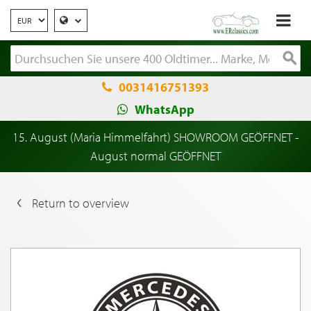
0031416751393
WhatsApp
15. August (Maria Himmelfahrt) SHOWROOM GEÖFFNET -
August normal GEÖFFNET
Return to overview