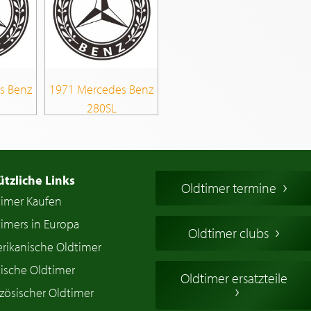
s Benz
1971 Mercedes Benz
280SL
ützliche Links
Oldtimer termine
timer Kaufen
imers in Europa
Oldtimer clubs
rikanische Oldtimer
ische Oldtimer
Oldtimer ersatzteile
zösischer Oldtimer