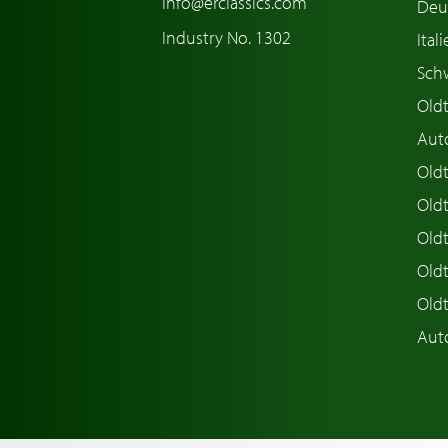
info@erclassics.com
Deu
Industry No. 1302
Ital
Sch
Old
Aut
Oldt
Old
Old
Old
Old
Aut