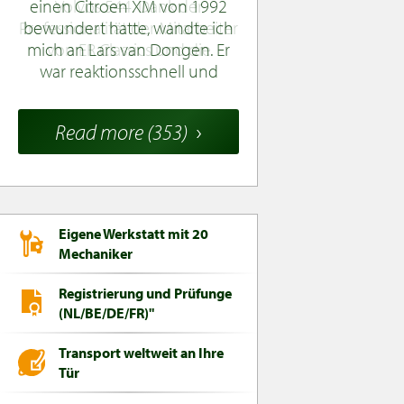
einen Citroen XM von 1992
bewundert hatte, wandte ich
mich an Lars van Dongen. Er
war reaktionsschnell und
hilfsbereit und beschrieb das
Auto genau und detailliert. Er
Read more (353)
traf alle Vorkehrungen für den
Versand vom Autohaus nach
Los Angeles. Der Citroen ist
angekommen und ich wurde
nicht enttäuscht. Der Ablauf
Eigene Werkstatt mit 20
war reibungslos und hat
Mechaniker
meine Erwartungen
übertroffen. Ich freue mich auf
Registrierung und Prüfunge
meinen nächsten Einkauf bei
(NL/BE/DE/FR)"
ER Classics.
Transport weltweit an Ihre
Tür