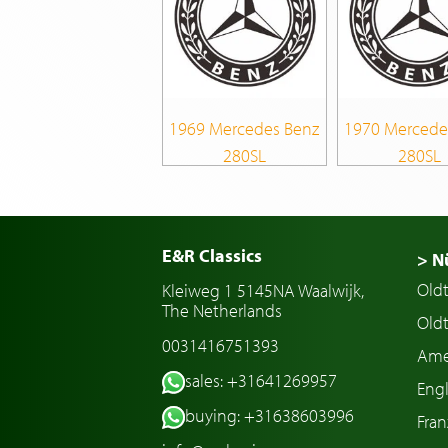
1969 Mercedes Benz
1970 Mercede
280SL
280SL
E&R Classics
> N
Old
Kleiweg 1 5145NA Waalwijk,
The Netherlands
Oldt
0031416751393
Ame
sales: +31641269957
Engl
buying: +31638603996
Fran