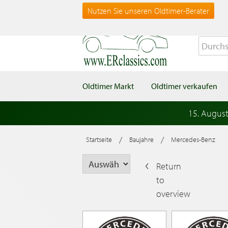
Nutzen Sie unseren Oldtimer-Berater
Oldtimer Markt
Oldtimer verkaufen
15. Augus
/
/
Startseite
Baujahre
Mercedes-Benz
Return
to
overview