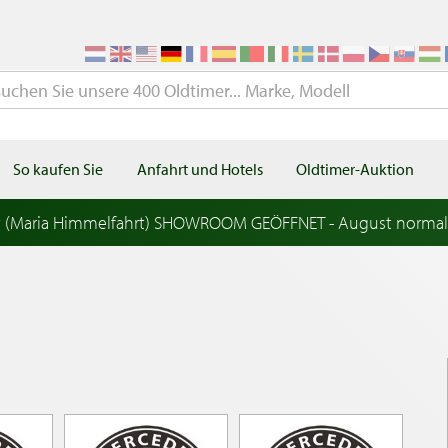
So kaufen Sie
Anfahrt und Hotels
Oldtimer-Auktion
t (Maria Himmelfahrt) SHOWROOM GEÖFFNET - August norma