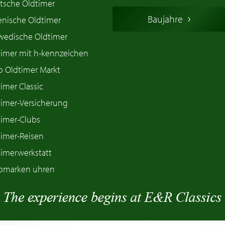
tsche Oldtimer
Baujahre
ienische Oldtimer
wedische Oldtimer
timer mit h-kennzeichen
o Oldtimer Markt
imer Classic
timer-Versicherung
timer-Clubs
timer-Reisen
timerwerkstatt
omarken uhren