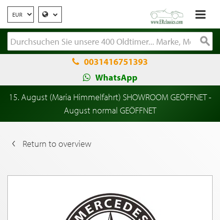
0031416751393
WhatsApp
15. August (Maria Himmelfahrt) SHOWROOM GEÖFFNET -
August normal GEÖFFNET
Return to overview