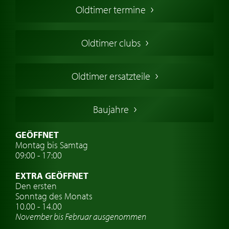
Oldtimer termine
Oldtimers in Europa
Amerikanische Oldtimer
Oldtimer clubs
Englische Oldtimer
Französischer Oldtimer
Oldtimer ersatzteile
Deutsche Oldtimer
Italienische Oldtimer
Baujahre
Schwedische Oldtimer
Oldtimer mit h-kennzeichen
GEÖFFNET
Montag bis Samtag
Auto Oldtimer Markt
09:00 - 17:00
Oldtimer Classic
EXTRA GEÖFFNET
Oldtimer-Versicherung
Den ersten
Sonntag des Monats
Oldtimer-Clubs
10.00 - 14.00
November bis Februar ausgenommen
Oldtimer-Reisen