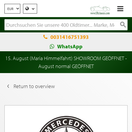
0031416751393
WhatsApp
15. August (Maria Himmelfahrt) SHOWROOM GEÖFFNET -
August normal GEÖFFNET
Return to overview