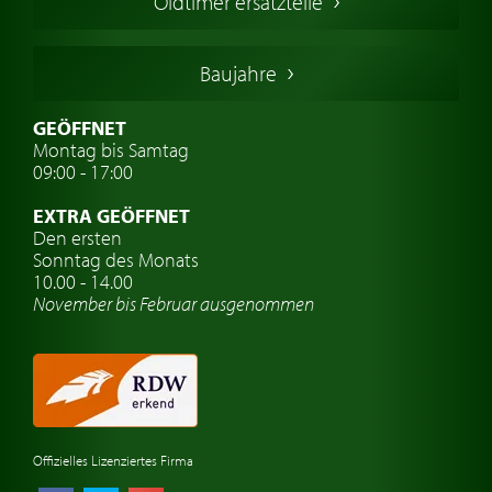
Oldtimer ersatzteile
Deutsche Oldtimer
Italienische Oldtimer
Baujahre
Schwedische Oldtimer
Oldtimer mit h-kennzeichen
GEÖFFNET
Montag bis Samtag
Auto Oldtimer Markt
09:00 - 17:00
Oldtimer Classic
EXTRA GEÖFFNET
Oldtimer-Versicherung
Den ersten
Sonntag des Monats
Oldtimer-Clubs
10.00 - 14.00
November bis Februar ausgenommen
Oldtimer-Reisen
Oldtimerwerkstatt
Automarken uhren
Offizielles Lizenziertes Firma