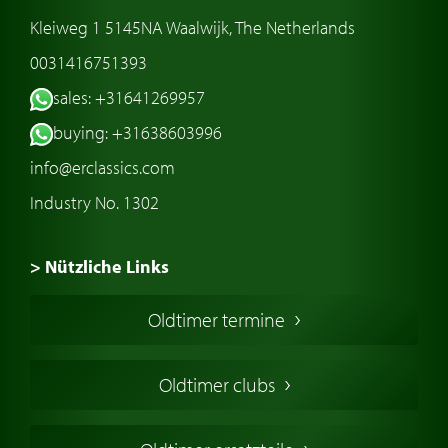
Kleiweg 1 5145NA Waalwijk, The Netherlands
0031416751393
sales: +31641269957
buying: +31638603996
info@erclassics.com
Industry No. 1302
> Nützliche Links
Oldtimer Kaufen
Oldtimer termine
Oldtimers in Europa
Amerikanische Oldtimer
Oldtimer clubs
Englische Oldtimer
Französischer Oldtimer