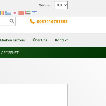
Währung:
0031416751393
Marken Historie
Über Uns
Kontakt
l GEÖFFNET