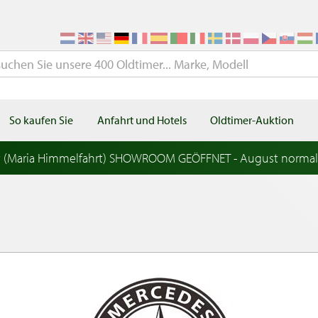
So kaufen Sie
Anfahrt und Hotels
Oldtimer-Auktion
t (Maria Himmelfahrt) SHOWROOM GEÖFFNET - August norma