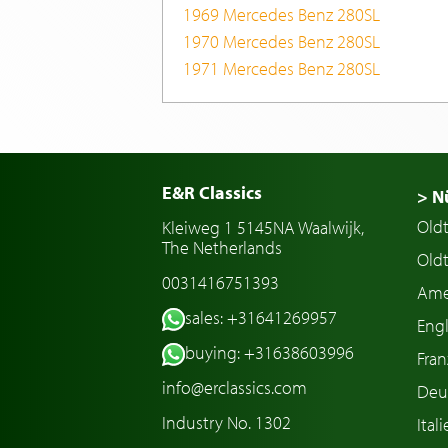
1969 Mercedes Benz 280SL
1970 Mercedes Benz 280SL
1971 Mercedes Benz 280SL
E&R Classics
> N
Old
Kleiweg 1 5145NA Waalwijk,
The Netherlands
Oldt
0031416751393
Ame
sales: +31641269957
Engl
buying: +31638603996
Fran
info@erclassics.com
Deu
Industry No. 1302
Ital