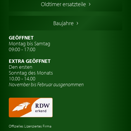
Oldtimer ersatzteile
Deutsche Oldtimer
Italienische Oldtimer
Baujahre
Schwedische Oldtimer
Oldtimer mit h-kennzeichen
GEÖFFNET
Montag bis Samtag
Auto Oldtimer Markt
09:00 - 17:00
Oldtimer Classic
EXTRA GEÖFFNET
Oldtimer-Versicherung
Den ersten
Sonntag des Monats
Oldtimer-Clubs
10.00 - 14.00
November bis Februar ausgenommen
Oldtimer-Reisen
Oldtimerwerkstatt
Automarken uhren
Offizielles Lizenziertes Firma