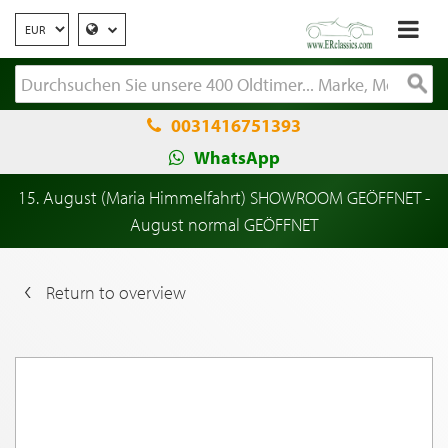
0031416751393
WhatsApp
15. August (Maria Himmelfahrt) SHOWROOM GEÖFFNET -
August normal GEÖFFNET
Return to overview