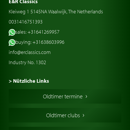
E&R Classics
Kleiweg 1 5145NA Waalwijk, The Netherlands
0031416751393
sales: +31641269957
buying: +31638603996
info@erclassics.com
Industry No. 1302
> Nützliche Links
Oldtimer Kaufen
Oldtimer termine
Oldtimers in Europa
Amerikanische Oldtimer
Oldtimer clubs
Englische Oldtimer
Französischer Oldtimer