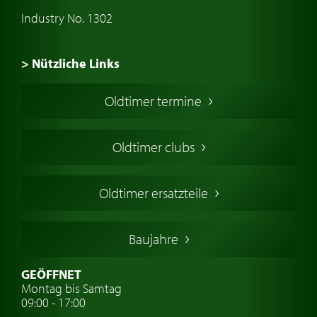
Industry No. 1302
> Nützliche Links
Oldtimer Kaufen
Oldtimer termine
Oldtimers in Europa
Amerikanische Oldtimer
Oldtimer clubs
Englische Oldtimer
Französischer Oldtimer
Oldtimer ersatzteile
Deutsche Oldtimer
Italienische Oldtimer
Baujahre
Schwedische Oldtimer
Oldtimer mit h-kennzeichen
GEÖFFNET
Montag bis Samtag
Auto Oldtimer Markt
09:00 - 17:00