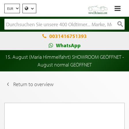
0031416751393
WhatsApp
15. August (Maria Himmelfahrt) SHOWROOM GEÖFFNET -
August normal GEÖFFNET
Return to overview