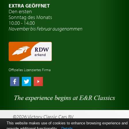
Oldtimer Classic
EXTRA GEÖFFNET
Oldtimer-Versicherung
Den ersten
Sonntag des Monats
Oldtimer-Clubs
10.00 - 14.00
November bis Februar ausgenommen
Oldtimer-Reisen
Oldtimerwerkstatt
Automarken uhren
Offizielles Lizenziertes Firma
©2026 Victory Classic Cars BV
This website makes use of cookies to enhance browsing experience and
Development: Pc Langstraat
Hosting: Esmero
provide additional functionality.
Details