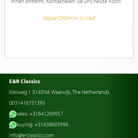
Ihnen entfernt. Kontaktieren Sie uns heute noch!
Jaguar Oldtimer zu kauf
E&R Classics
Kleiweg 1 5145NA Waalwijk, The Netherlands
0031416751393
sales: +31641269957
buying: +31638603996
info@erclassics.com