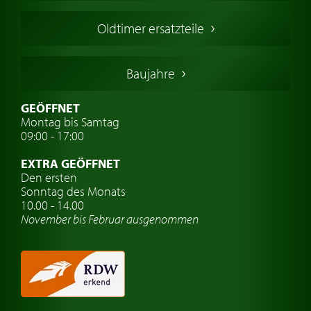
Französischer Oldtimer
Oldtimer ersatzteile
Deutsche Oldtimer
Italienische Oldtimer
Baujahre
Schwedische Oldtimer
Oldtimer mit h-kennzeichen
GEÖFFNET
Montag bis Samtag
Auto Oldtimer Markt
09:00 - 17:00
Oldtimer Classic
EXTRA GEÖFFNET
Oldtimer-Versicherung
Den ersten
Sonntag des Monats
Oldtimer-Clubs
10.00 - 14.00
November bis Februar ausgenommen
Oldtimer-Reisen
Oldtimerwerkstatt
Automarken uhren