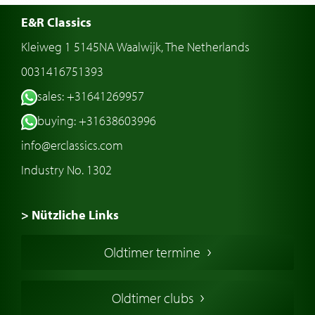
E&R Classics
Kleiweg 1 5145NA Waalwijk, The Netherlands
0031416751393
sales: +31641269957
buying: +31638603996
info@erclassics.com
Industry No. 1302
> Nützliche Links
Oldtimer Kaufen
Oldtimer termine
Oldtimers in Europa
Amerikanische Oldtimer
Oldtimer clubs
Englische Oldtimer