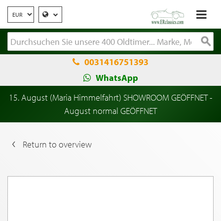
0031416751393
WhatsApp
15. August (Maria Himmelfahrt) SHOWROOM GEÖFFNET -
August normal GEÖFFNET
Return to overview