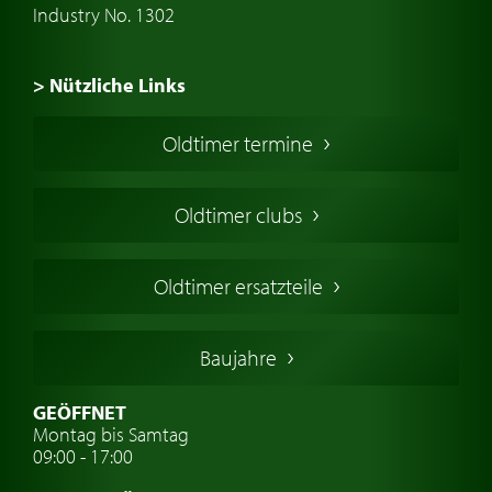
Industry No. 1302
> Nützliche Links
Oldtimer Kaufen
Oldtimer termine
Oldtimers in Europa
Amerikanische Oldtimer
Oldtimer clubs
Englische Oldtimer
Französischer Oldtimer
Oldtimer ersatzteile
Deutsche Oldtimer
Italienische Oldtimer
Baujahre
Schwedische Oldtimer
Oldtimer mit h-kennzeichen
GEÖFFNET
Montag bis Samtag
Auto Oldtimer Markt
09:00 - 17:00
Oldtimer Classic