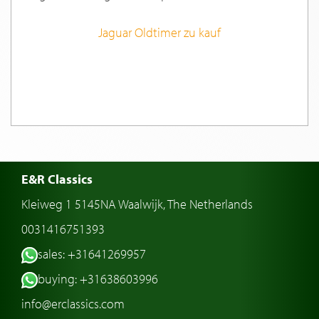
Jaguar Oldtimer zu kauf
E&R Classics
Kleiweg 1 5145NA Waalwijk, The Netherlands
0031416751393
sales: +31641269957
buying: +31638603996
info@erclassics.com