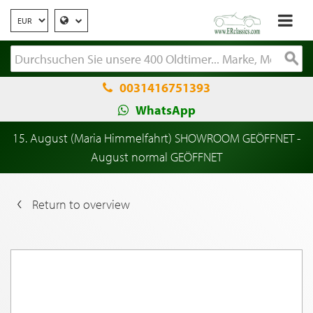
0031416751393
WhatsApp
15. August (Maria Himmelfahrt) SHOWROOM GEÖFFNET -
August normal GEÖFFNET
Return to overview