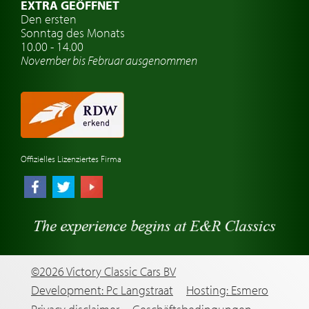
EXTRA GEÖFFNET
Oldtimer-Versicherung
Den ersten
Sonntag des Monats
Oldtimer-Clubs
10.00 - 14.00
November bis Februar ausgenommen
Oldtimer-Reisen
Oldtimerwerkstatt
Automarken uhren
Offizielles Lizenziertes Firma
©2026 Victory Classic Cars BV
Development: Pc Langstraat
Hosting: Esmero