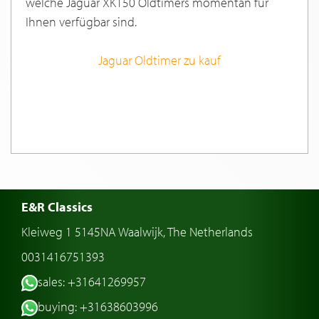
welche Jaguar XK150 Oldtimers momentan für
Ihnen verfügbar sind.
Jaguar Oldtimer zu kauf
E&R Classics
Kleiweg 1 5145NA Waalwijk, The Netherlands
0031416751393
sales: +31641269957
buying: +31638603996