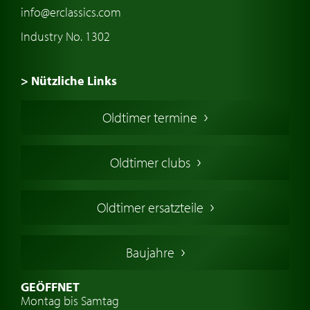
info@erclassics.com
Industry No. 1302
> Nützliche Links
Oldtimer Kaufen
Oldtimer termine
Oldtimers in Europa
Amerikanische Oldtimer
Oldtimer clubs
Englische Oldtimer
Französischer Oldtimer
Oldtimer ersatzteile
Deutsche Oldtimer
Italienische Oldtimer
Baujahre
Schwedische Oldtimer
Oldtimer mit h-kennzeichen
GEÖFFNET
Montag bis Samtag
Auto Oldtimer Markt