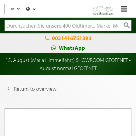
0031416751393
WhatsApp
15. August (Maria Himmelfahrt) SHOWROOM GEÖFFNET -
August normal GEÖFFNET
Return to overview