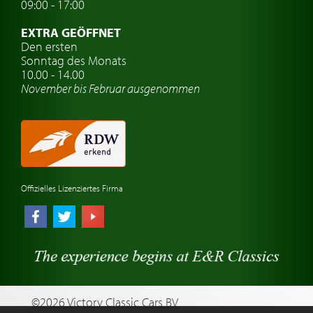
09:00 - 17:00
Oldtimer Classic
EXTRA GEÖFFNET
Oldtimer-Versicherung
Den ersten
Sonntag des Monats
Oldtimer-Clubs
10.00 - 14.00
November bis Februar ausgenommen
Oldtimer-Reisen
Oldtimerwerkstatt
Automarken uhren
Offizielles Lizenziertes Firma
©2026 Victory Classic Cars BV