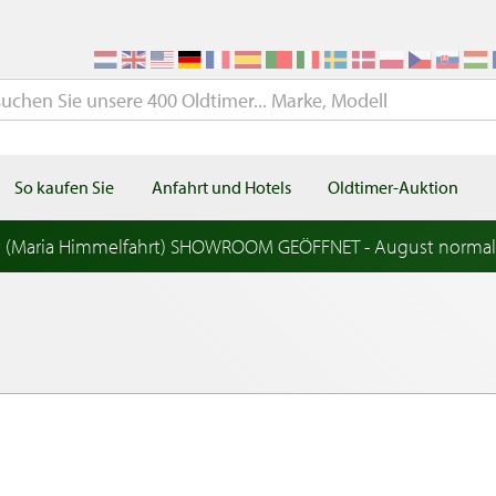
So kaufen Sie
Anfahrt und Hotels
Oldtimer-Auktion
t (Maria Himmelfahrt) SHOWROOM GEÖFFNET - August norma