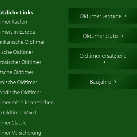
ützliche Links
Oldtimer termine
timer Kaufen
imers in Europa
Oldtimer clubs
rikanische Oldtimer
ische Oldtimer
Oldtimer ersatzteile
zösischer Oldtimer
tsche Oldtimer
Baujahre
ienische Oldtimer
wedische Oldtimer
timer mit h-kennzeichen
o Oldtimer Markt
imer Classic
timer-Versicherung