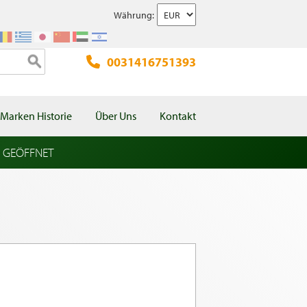
Währung:
0031416751393
Marken Historie
Über Uns
Kontakt
l GEÖFFNET