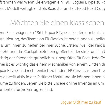
lfsrahmen war. Wenn Sie erwägen ein 1961 Jaguar E Type zu k
eses Modell verfügbar ist als Roadster und als Fixed Head Cou
Möchten Sie einen klassischen
nn Sie erwägen ein 1961 Jaguar E Type zu kaufen um täglich z
staurierung, das Team von ER Classics ist bereit Ihnen zu helfen
pss um Ihnen zu helfen bei Ihrer Suche. Erstens, weil der Kaross
steht und das Cockpit bietet ein großer teil der strukturellen
chtig der Karosserie gründlich zu überprüfen für Rost. Jeder T
her ist es wichtig das einem Mechaniker von einem Dritten das
guar E Type sind recht einfach zu finden. ER Classics ist errich
t weltweilt aktiv in der Oldtimer Markt und sie können Ihnen h
äume zu finden. Sehen Sie bitte unsere online Inventar an um
mentan für Sie verfügbar sind.
Jaguar Oldtimer zu kauf