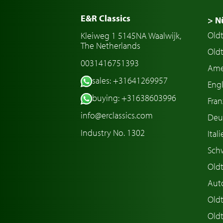
E&R Classics
> N
Old
Kleiweg 1 5145NA Waalwijk,
The Netherlands
Oldt
0031416751393
Ame
sales: +31641269957
Engl
buying: +31638603996
Fran
info@erclassics.com
Deu
Industry No. 1302
Ital
Sch
Old
Aut
Oldt
Old