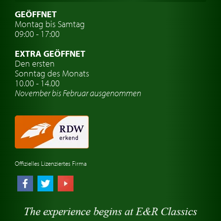
Oldtimer mit h-kennzeichen
GEÖFFNET
Montag bis Samtag
Auto Oldtimer Markt
09:00 - 17:00
Oldtimer Classic
EXTRA GEÖFFNET
Oldtimer-Versicherung
Den ersten
Sonntag des Monats
Oldtimer-Clubs
10.00 - 14.00
November bis Februar ausgenommen
Oldtimer-Reisen
Oldtimerwerkstatt
Automarken uhren
Offizielles Lizenziertes Firma