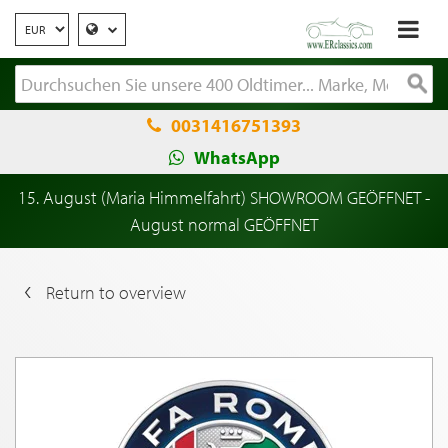
0031416751393
WhatsApp
15. August (Maria Himmelfahrt) SHOWROOM GEÖFFNET -
August normal GEÖFFNET
Return to overview