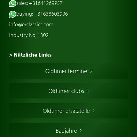
sales: +31641269957
buying: +31638603996
info@erclassics.com
Industry No. 1302
> Nützliche Links
Oldtimer Kaufen
Oldtimer termine
Oldtimers in Europa
Amerikanische Oldtimer
Oldtimer clubs
Englische Oldtimer
Französischer Oldtimer
Oldtimer ersatzteile
Deutsche Oldtimer
Italienische Oldtimer
Baujahre
Schwedische Oldtimer