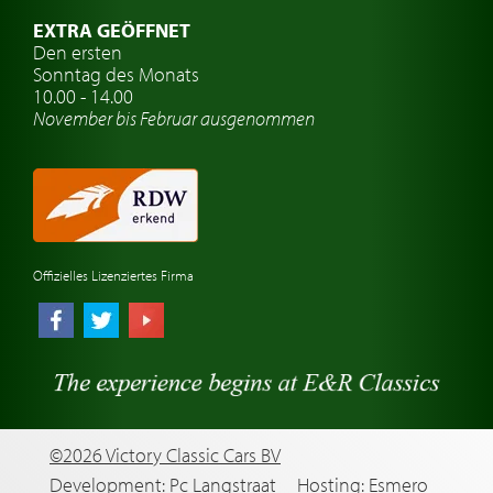
Oldtimer Classic
EXTRA GEÖFFNET
Oldtimer-Versicherung
Den ersten
Sonntag des Monats
Oldtimer-Clubs
10.00 - 14.00
November bis Februar ausgenommen
Oldtimer-Reisen
Oldtimerwerkstatt
Automarken uhren
Offizielles Lizenziertes Firma
©2026 Victory Classic Cars BV
Development: Pc Langstraat
Hosting: Esmero