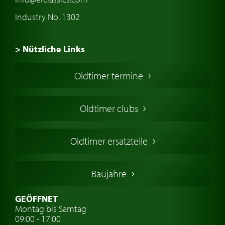
Industry No. 1302
> Nützliche Links
Oldtimer Kaufen
Oldtimer termine
Oldtimers in Europa
Amerikanische Oldtimer
Oldtimer clubs
Englische Oldtimer
Französischer Oldtimer
Oldtimer ersatzteile
Deutsche Oldtimer
Italienische Oldtimer
Baujahre
Schwedische Oldtimer
Oldtimer mit h-kennzeichen
GEÖFFNET
Montag bis Samtag
Auto Oldtimer Markt
09:00 - 17:00