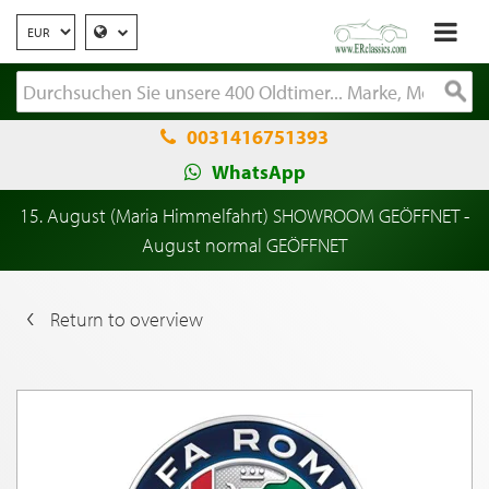
0031416751393
WhatsApp
15. August (Maria Himmelfahrt) SHOWROOM GEÖFFNET -
August normal GEÖFFNET
Return to overview