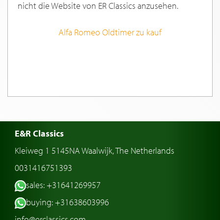
nicht die Website von ER Classics anzusehen.
Alfa Romeo Oldtimer zu kauf
E&R Classics
Kleiweg 1 5145NA Waalwijk, The Netherlands
0031416751393
sales: +31641269957
buying: +31638603996
info@erclassics.com