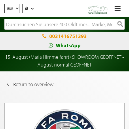
0031416751393
WhatsApp
15. August (Maria Himmelfahrt) SHOWROOM GEÖFFNET -
August normal GEÖFFNET
Return to overview