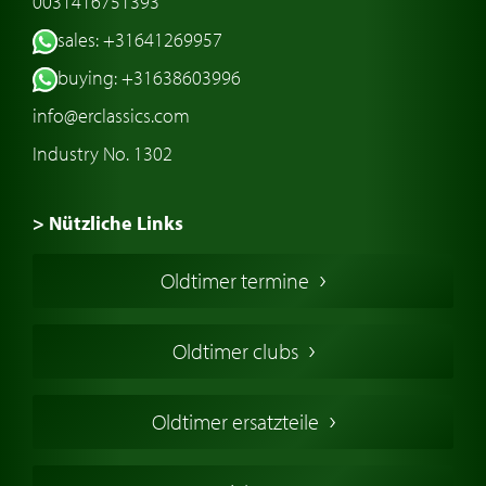
0031416751393
sales: +31641269957
buying: +31638603996
info@erclassics.com
Industry No. 1302
> Nützliche Links
Oldtimer Kaufen
Oldtimer termine
Oldtimers in Europa
Amerikanische Oldtimer
Oldtimer clubs
Englische Oldtimer
Französischer Oldtimer
Oldtimer ersatzteile
Deutsche Oldtimer
Italienische Oldtimer