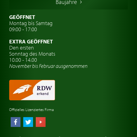
Baujahre
Schwedische Oldtimer
Oldtimer mit h-kennzeichen
GEÖFFNET
Montag bis Samtag
Auto Oldtimer Markt
09:00 - 17:00
Oldtimer Classic
EXTRA GEÖFFNET
Oldtimer-Versicherung
Den ersten
Sonntag des Monats
Oldtimer-Clubs
10.00 - 14.00
November bis Februar ausgenommen
Oldtimer-Reisen
Oldtimerwerkstatt
Automarken uhren
Offizielles Lizenziertes Firma