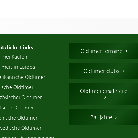
ützliche Links
Oldtimer termine
timer Kaufen
imers in Europa
Oldtimer clubs
rikanische Oldtimer
ische Oldtimer
Oldtimer ersatzteile
zösischer Oldtimer
tsche Oldtimer
Baujahre
ienische Oldtimer
wedische Oldtimer
timer mit h-kennzeichen