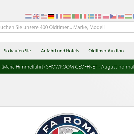
So kaufen Sie
Anfahrt und Hotels
Oldtimer-Auktion
t (Maria Himmelfahrt) SHOWROOM GEÖFFNET - August norma