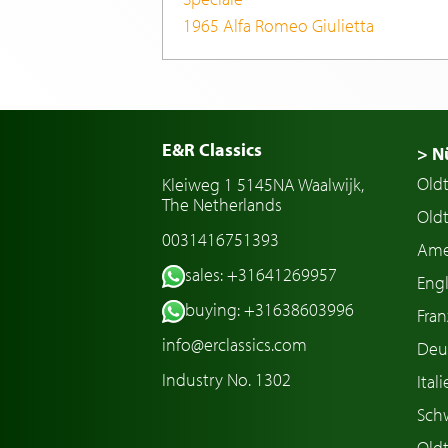
1965 Alfa Romeo Giulietta
E&R Classics
> N
Old
Kleiweg 1 5145NA Waalwijk,
The Netherlands
Oldt
0031416751393
Ame
sales: +31641269957
Engl
buying: +31638603996
Fran
info@erclassics.com
Deu
Industry No. 1302
Ital
Sch
Old