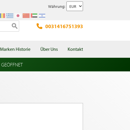
Währung:
0031416751393
Marken Historie
Über Uns
Kontakt
l GEÖFFNET