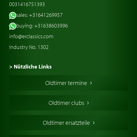
0031416751393
sales: +31641269957
buying: +31638603996
info@erclassics.com
Industry No. 1302
> Nützliche Links
Oldtimer Kaufen
Oldtimer termine
Oldtimers in Europa
Amerikanische Oldtimer
Oldtimer clubs
Englische Oldtimer
Französischer Oldtimer
Oldtimer ersatzteile
Deutsche Oldtimer
Italienische Oldtimer