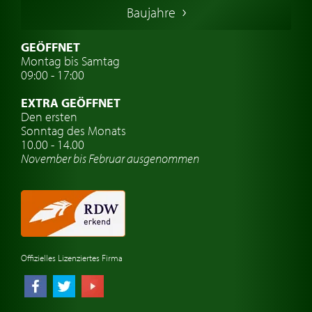
Baujahre
Schwedische Oldtimer
Oldtimer mit h-kennzeichen
GEÖFFNET
Montag bis Samtag
Auto Oldtimer Markt
09:00 - 17:00
Oldtimer Classic
EXTRA GEÖFFNET
Oldtimer-Versicherung
Den ersten
Sonntag des Monats
Oldtimer-Clubs
10.00 - 14.00
November bis Februar ausgenommen
Oldtimer-Reisen
Oldtimerwerkstatt
Automarken uhren
Offizielles Lizenziertes Firma