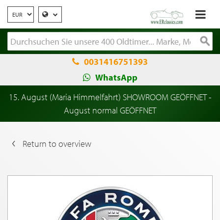
0031416751393
WhatsApp
15. August (Maria Himmelfahrt) SHOWROOM GEÖFFNET -
August normal GEÖFFNET
Return to overview