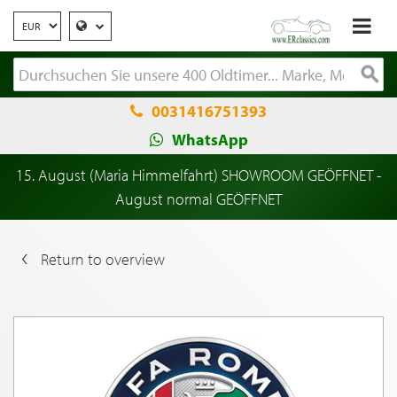
0031416751393
WhatsApp
15. August (Maria Himmelfahrt) SHOWROOM GEÖFFNET -
August normal GEÖFFNET
Return to overview