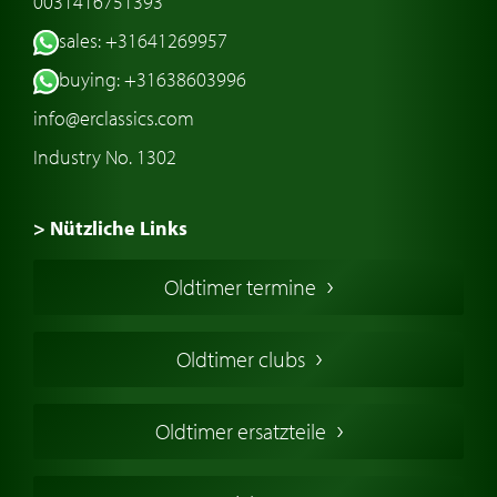
0031416751393
sales: +31641269957
buying: +31638603996
info@erclassics.com
Industry No. 1302
> Nützliche Links
Oldtimer Kaufen
Oldtimer termine
Oldtimers in Europa
Amerikanische Oldtimer
Oldtimer clubs
Englische Oldtimer
Französischer Oldtimer
Oldtimer ersatzteile
Deutsche Oldtimer
Italienische Oldtimer