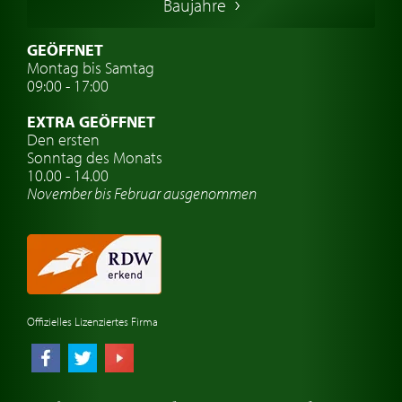
Baujahre
Schwedische Oldtimer
Oldtimer mit h-kennzeichen
GEÖFFNET
Montag bis Samtag
Auto Oldtimer Markt
09:00 - 17:00
Oldtimer Classic
EXTRA GEÖFFNET
Oldtimer-Versicherung
Den ersten
Sonntag des Monats
Oldtimer-Clubs
10.00 - 14.00
November bis Februar ausgenommen
Oldtimer-Reisen
Oldtimerwerkstatt
Automarken uhren
Offizielles Lizenziertes Firma