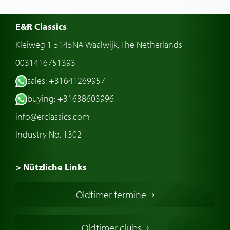
E&R Classics
Kleiweg 1 5145NA Waalwijk, The Netherlands
0031416751393
sales: +31641269957
buying: +31638603996
info@erclassics.com
Industry No. 1302
> Nützliche Links
Oldtimer Kaufen
Oldtimer termine
Oldtimers in Europa
Amerikanische Oldtimer
Oldtimer clubs