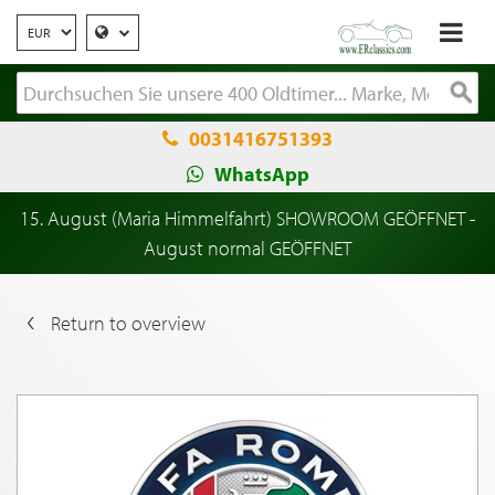
0031416751393
WhatsApp
15. August (Maria Himmelfahrt) SHOWROOM GEÖFFNET -
August normal GEÖFFNET
Return to overview