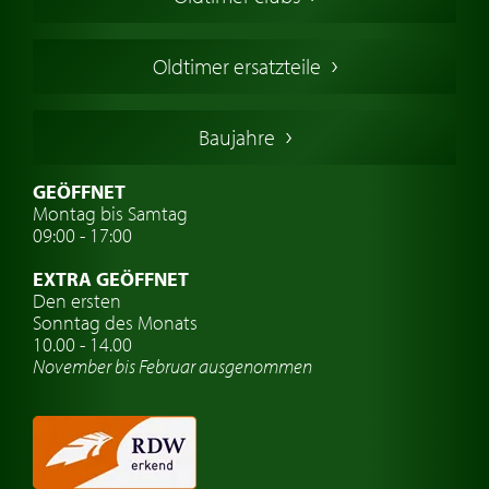
Englische Oldtimer
Französischer Oldtimer
Oldtimer ersatzteile
Deutsche Oldtimer
Italienische Oldtimer
Baujahre
Schwedische Oldtimer
Oldtimer mit h-kennzeichen
GEÖFFNET
Montag bis Samtag
Auto Oldtimer Markt
09:00 - 17:00
Oldtimer Classic
EXTRA GEÖFFNET
Oldtimer-Versicherung
Den ersten
Sonntag des Monats
Oldtimer-Clubs
10.00 - 14.00
November bis Februar ausgenommen
Oldtimer-Reisen
Oldtimerwerkstatt
Automarken uhren