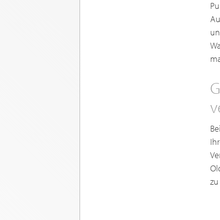
Pu
Au
un
Wa
ma
G
v
Be
Ih
Ve
Ol
zu