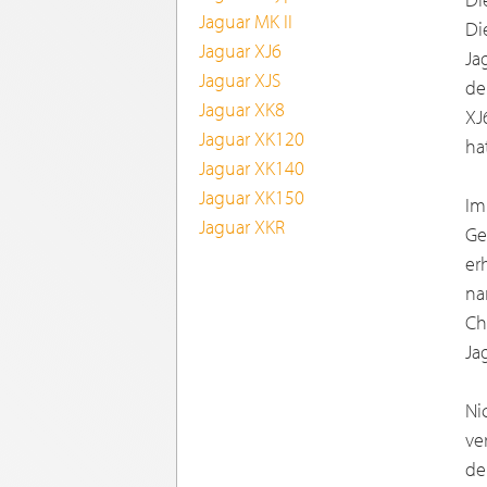
Jaguar MK II
Di
Jaguar XJ6
Ja
Jaguar XJS
de
Jaguar XK8
XJ
Jaguar XK120
ha
Jaguar XK140
Jaguar XK150
Im
Jaguar XKR
Ge
er
na
Ch
Ja
Ni
ve
de