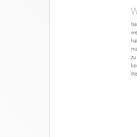
W
Na
we
ha
ma
zu
ko
Wa