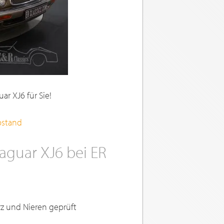
ar XJ6 für Sie!
rbstand
Jaguar XJ6 bei ER
rz und Nieren geprüft