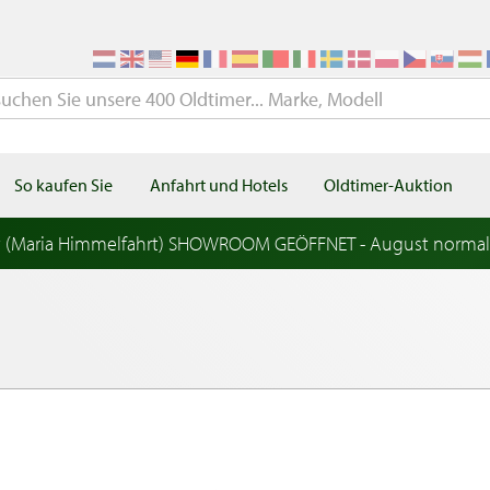
So kaufen Sie
Anfahrt und Hotels
Oldtimer-Auktion
t (Maria Himmelfahrt) SHOWROOM GEÖFFNET - August norma