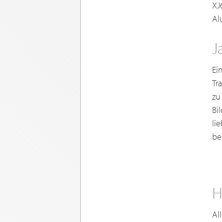
XJ
Al
J
Ei
Tr
zu
Bi
li
be
H
Al