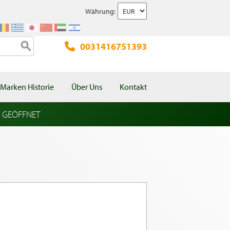
Währung:
0031416751393
Marken Historie
Über Uns
Kontakt
l GEÖFFNET