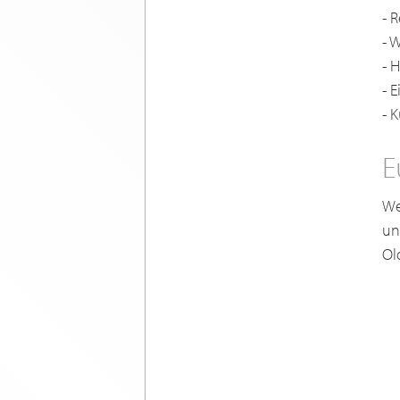
- 
- 
- 
- 
- 
E
We
un
Ol