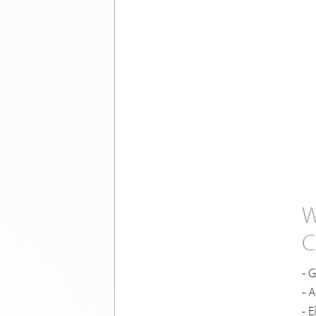
W
C
- 
- 
- 