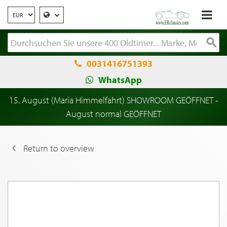
0031416751393
WhatsApp
15. August (Maria Himmelfahrt) SHOWROOM GEÖFFNET -
August normal GEÖFFNET
Return to overview