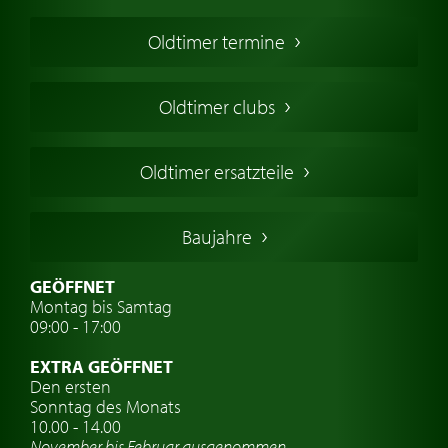
Oldtimer Kaufen
Oldtimer termine
Oldtimers in Europa
Amerikanische Oldtimer
Oldtimer clubs
Englische Oldtimer
Französischer Oldtimer
Oldtimer ersatzteile
Deutsche Oldtimer
Italienische Oldtimer
Baujahre
Schwedische Oldtimer
Oldtimer mit h-kennzeichen
GEÖFFNET
Montag bis Samtag
Auto Oldtimer Markt
09:00 - 17:00
Oldtimer Classic
EXTRA GEÖFFNET
Oldtimer-Versicherung
Den ersten
Sonntag des Monats
Oldtimer-Clubs
10.00 - 14.00
November bis Februar ausgenommen
Oldtimer-Reisen