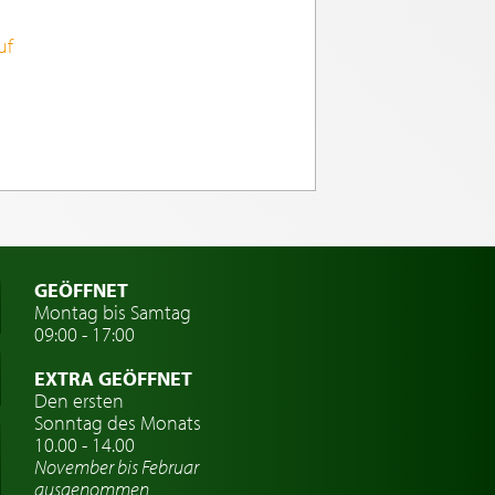
uf
GEÖFFNET
Montag bis Samtag
09:00 - 17:00
EXTRA GEÖFFNET
Den ersten
Sonntag des Monats
10.00 - 14.00
November bis Februar
ausgenommen