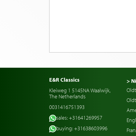
E&R Classics
> N
Old
Kleiweg 1 5145NA Waalwijk,
The Netherlands
Oldt
0031416751393
Ame
sales: +31641269957
Engl
buying: +31638603996
Fran