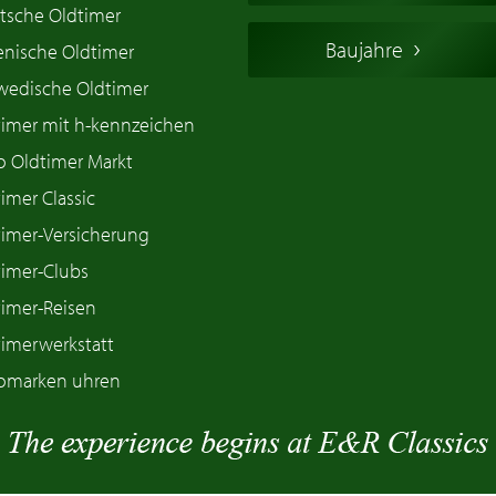
tsche Oldtimer
Baujahre
ienische Oldtimer
wedische Oldtimer
timer mit h-kennzeichen
o Oldtimer Markt
imer Classic
timer-Versicherung
timer-Clubs
timer-Reisen
timerwerkstatt
omarken uhren