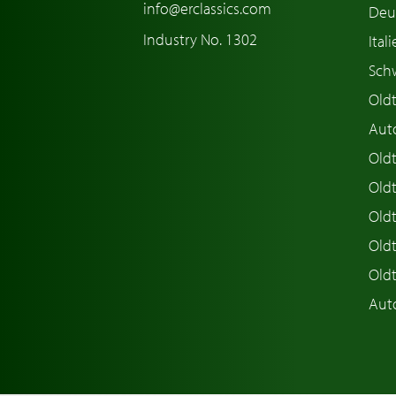
info@erclassics.com
Deu
Industry No. 1302
Ital
Sch
Old
Aut
Oldt
Old
Old
Old
Old
Aut