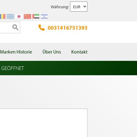
Währung:
0031416751393
Marken Historie
Über Uns
Kontakt
l GEÖFFNET