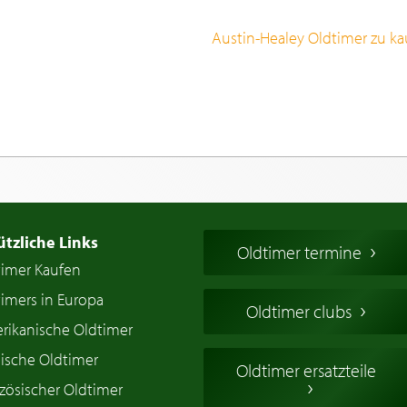
Austin-Healey Oldtimer zu ka
ützliche Links
Oldtimer termine
timer Kaufen
imers in Europa
Oldtimer clubs
rikanische Oldtimer
ische Oldtimer
Oldtimer ersatzteile
zösischer Oldtimer