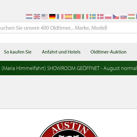
So kaufen Sie
Anfahrt und Hotels
Oldtimer-Auktion
t (Maria Himmelfahrt) SHOWROOM GEÖFFNET - August norma