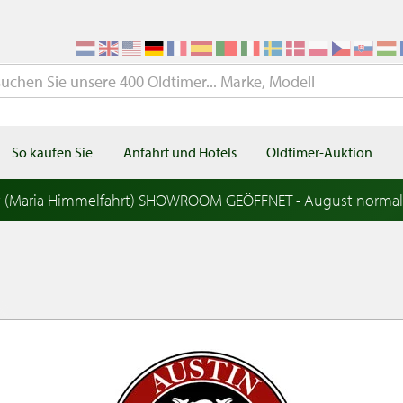
So kaufen Sie
Anfahrt und Hotels
Oldtimer-Auktion
t (Maria Himmelfahrt) SHOWROOM GEÖFFNET - August norma