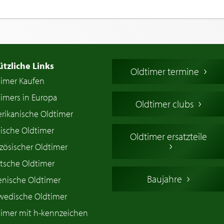
ützliche Links
Oldtimer termine
timer Kaufen
imers in Europa
Oldtimer clubs
rikanische Oldtimer
ische Oldtimer
Oldtimer ersatzteile
zösischer Oldtimer
tsche Oldtimer
Baujahre
ienische Oldtimer
wedische Oldtimer
timer mit h-kennzeichen