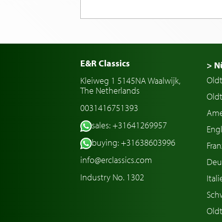
E&R Classics
> N
Old
Kleiweg 1 5145NA Waalwijk,
The Netherlands
Oldt
0031416751393
Ame
sales: +31641269957
Engl
buying: +31638603996
Fran
info@erclassics.com
Deu
Industry No. 1302
Ital
Sch
Old