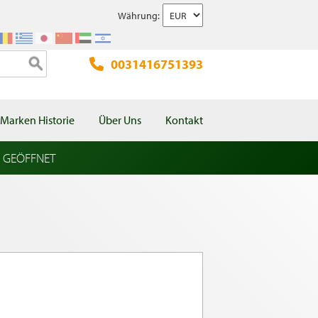
Währung:
0031416751393
Marken Historie
Über Uns
Kontakt
l GEÖFFNET