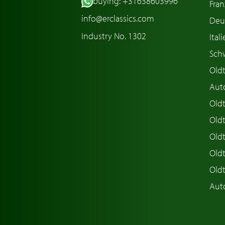
buying: +31638603996
Fran
info@erclassics.com
Deu
Industry No. 1302
Ital
Sch
Old
Aut
Oldt
Old
Old
Old
Old
Aut