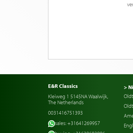
ve
E&R Classics
> N
Old
Kleiweg 1 5145NA Waalwijk,
The Netherlands
Oldt
0031416751393
Ame
sales: +31641269957
Engl