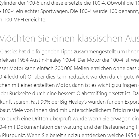
Zylinder der 100-6 und diese ersetzte die 100-4. Obwohl die 10
e 100-4 ein echter Sportwagen. Die 100-4 wurde 100 genannt,
n 100 MPH erreichte.
Möchten Sie einen klassischen Au
 Classics hat die folgenden Tipps zusammengestellt um Ihnen
rfekten 1954 Austin-Healey 100-4. Der Motor die 100-4 ist w
eser Motor kann einfach 200.000 Meilen erreichen ohne dass 
0-4 leckt oft Öl, aber dies kann reduziert worden durch gute
chen mit einer erstellten Motor, dann ist es wichtig zu fragen 
 der Rückseite durch eine bessere Ölabstreifring ersetzt ist. D
kunft sparen. Fast 90% der Big Healey's wurden für den Export
baut. Viele von ihnen sind mit unterschiedlichem Erfolg restau
to durch eine Dritten überprüft wurde wenn Sie erwägen ein
0-4 mit Dokumentation der wartung und der Restaurierung find
n Pluspunkt. Wenn Sie bereit sind zu entdecken welche 1954 A