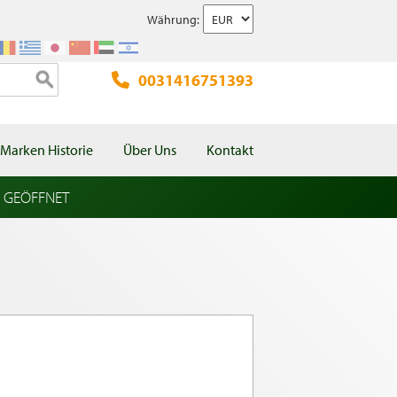
Währung:
0031416751393
Marken Historie
Über Uns
Kontakt
l GEÖFFNET