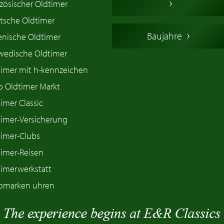
zösischer Oldtimer
tsche Oldtimer
Baujahre
ienische Oldtimer
wedische Oldtimer
timer mit h-kennzeichen
o Oldtimer Markt
imer Classic
timer-Versicherung
timer-Clubs
timer-Reisen
timerwerkstatt
omarken uhren