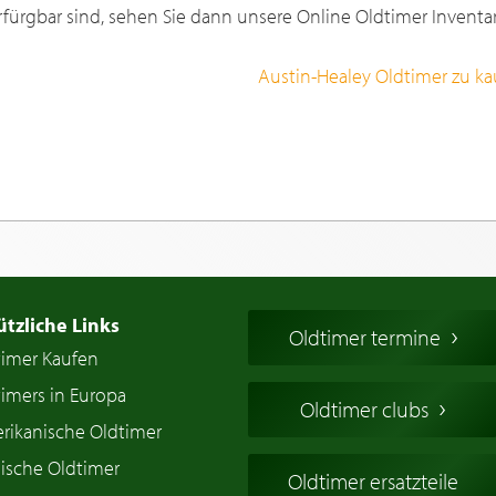
rfürgbar sind, sehen Sie dann unsere Online Oldtimer Inventar
Austin-Healey Oldtimer zu ka
ützliche Links
Oldtimer termine
timer Kaufen
imers in Europa
Oldtimer clubs
rikanische Oldtimer
ische Oldtimer
Oldtimer ersatzteile