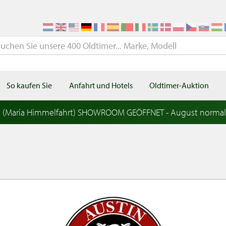
So kaufen Sie
Anfahrt und Hotels
Oldtimer-Auktion
t (Maria Himmelfahrt) SHOWROOM GEÖFFNET - August norma