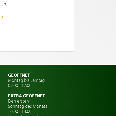
 an.
uf
GEÖFFNET
Montag bis Samtag
09:00 - 17:00
EXTRA GEÖFFNET
Den ersten
Sonntag des Monats
10.00 - 14.00