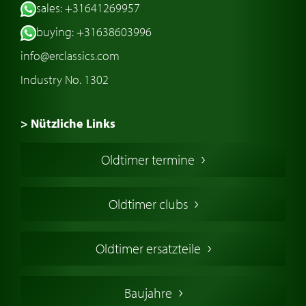
sales: +31641269957
buying: +31638603996
info@erclassics.com
Industry No. 1302
> Nützliche Links
Oldtimer Kaufen
Oldtimer termine
Oldtimers in Europa
Amerikanische Oldtimer
Oldtimer clubs
Englische Oldtimer
Französischer Oldtimer
Oldtimer ersatzteile
Deutsche Oldtimer
Italienische Oldtimer
Baujahre
Schwedische Oldtimer