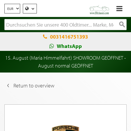
0031416751393
WhatsApp
15. August (Maria Himmelfahrt) SHOWROOM GEÖFFNET -
August normal GEÖFFNET
Return to overview