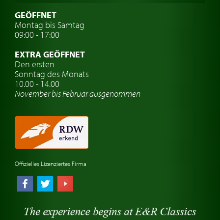
Oldtimer mit h-kennzeichen
GEÖFFNET
Montag bis Samtag
Auto Oldtimer Markt
09:00 - 17:00
Oldtimer Classic
EXTRA GEÖFFNET
Oldtimer-Versicherung
Den ersten
Sonntag des Monats
Oldtimer-Clubs
10.00 - 14.00
November bis Februar ausgenommen
Oldtimer-Reisen
Oldtimerwerkstatt
Automarken uhren
Offizielles Lizenziertes Firma