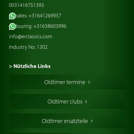
0031416751393
sales: +31641269957
buying: +31638603996
info@erclassics.com
Industry No. 1302
> Nützliche Links
Oldtimer Kaufen
Oldtimer termine
Oldtimers in Europa
Amerikanische Oldtimer
Oldtimer clubs
Englische Oldtimer
Französischer Oldtimer
Oldtimer ersatzteile
Deutsche Oldtimer