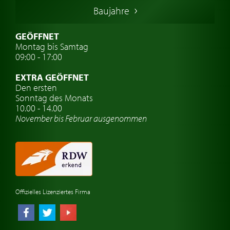
Italienische Oldtimer
Baujahre
Schwedische Oldtimer
Oldtimer mit h-kennzeichen
GEÖFFNET
Montag bis Samtag
Auto Oldtimer Markt
09:00 - 17:00
Oldtimer Classic
EXTRA GEÖFFNET
Oldtimer-Versicherung
Den ersten
Sonntag des Monats
Oldtimer-Clubs
10.00 - 14.00
November bis Februar ausgenommen
Oldtimer-Reisen
Oldtimerwerkstatt
Automarken uhren
Offizielles Lizenziertes Firma