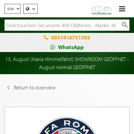
0031416751393
WhatsApp
15. August (Maria Himmelfahrt) SHOWROOM GEÖFFNET -
August normal GEÖFFNET
Return to overview