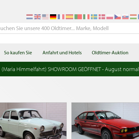
So kaufen Sie
Anfahrt und Hotels
Oldtimer-Auktion
t (Maria Himmelfahrt) SHOWROOM GEÖFFNET - August norma