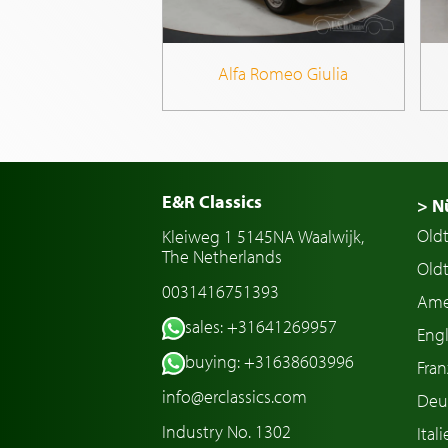
Alfa Romeo Giulia
E&R Classics
> N
Old
Kleiweg 1 5145NA Waalwijk,
The Netherlands
Oldt
0031416751393
Ame
sales: +31641269957
Engl
buying: +31638603996
Fran
info@erclassics.com
Deu
Industry No. 1302
Ital