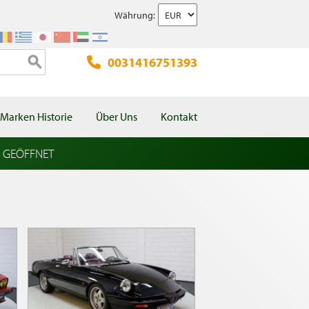
Währung:
0031416751393
Marken Historie
Über Uns
Kontakt
l GEÖFFNET