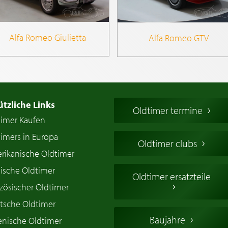
Alfa Romeo Giulietta
Alfa Romeo GTV
ützliche Links
Oldtimer termine
timer Kaufen
imers in Europa
Oldtimer clubs
rikanische Oldtimer
ische Oldtimer
Oldtimer ersatzteile
zösischer Oldtimer
tsche Oldtimer
Baujahre
ienische Oldtimer