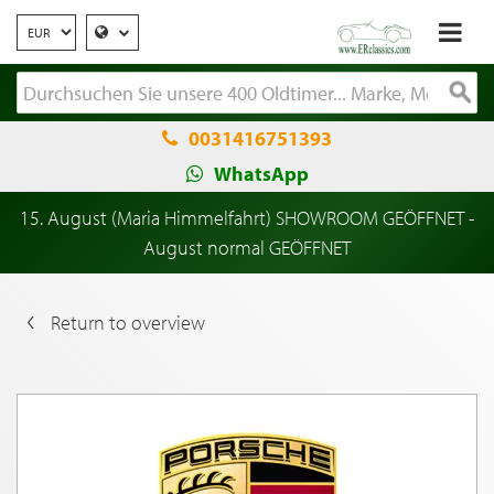
0031416751393
WhatsApp
15. August (Maria Himmelfahrt) SHOWROOM GEÖFFNET -
August normal GEÖFFNET
Return to overview