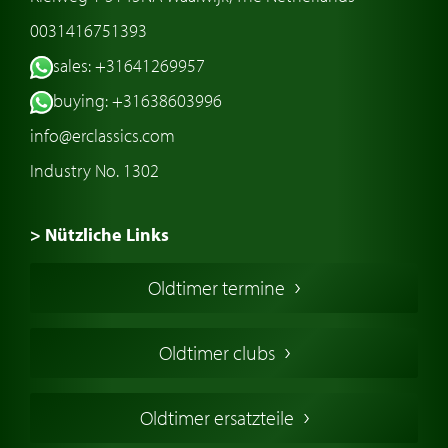
0031416751393
sales: +31641269957
buying: +31638603996
info@erclassics.com
Industry No. 1302
> Nützliche Links
Oldtimer Kaufen
Oldtimer termine
Oldtimers in Europa
Amerikanische Oldtimer
Oldtimer clubs
Englische Oldtimer
Französischer Oldtimer
Oldtimer ersatzteile
Deutsche Oldtimer