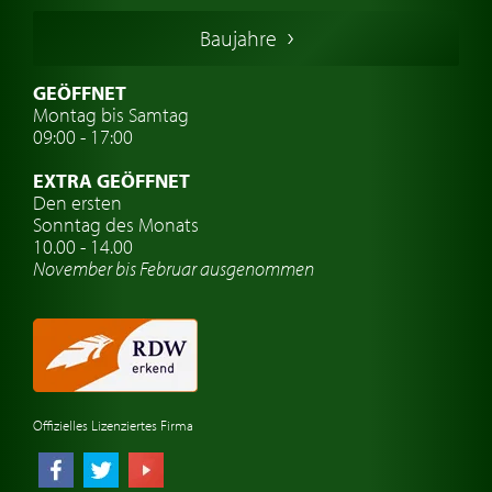
Italienische Oldtimer
Baujahre
Schwedische Oldtimer
Oldtimer mit h-kennzeichen
GEÖFFNET
Montag bis Samtag
Auto Oldtimer Markt
09:00 - 17:00
Oldtimer Classic
EXTRA GEÖFFNET
Oldtimer-Versicherung
Den ersten
Sonntag des Monats
Oldtimer-Clubs
10.00 - 14.00
November bis Februar ausgenommen
Oldtimer-Reisen
Oldtimerwerkstatt
Automarken uhren
Offizielles Lizenziertes Firma