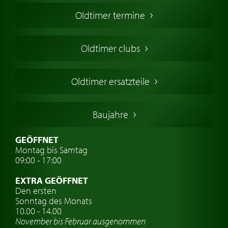
Oldtimer Kaufen
Oldtimer termine
Oldtimers in Europa
Amerikanische Oldtimer
Oldtimer clubs
Englische Oldtimer
Französischer Oldtimer
Oldtimer ersatzteile
Deutsche Oldtimer
Italienische Oldtimer
Baujahre
Schwedische Oldtimer
Oldtimer mit h-kennzeichen
GEÖFFNET
Montag bis Samtag
Auto Oldtimer Markt
09:00 - 17:00
Oldtimer Classic
EXTRA GEÖFFNET
Oldtimer-Versicherung
Den ersten
Sonntag des Monats
Oldtimer-Clubs
10.00 - 14.00
November bis Februar ausgenommen
Oldtimer-Reisen