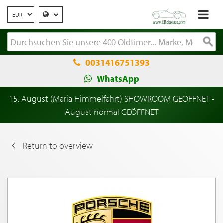
0031416751393
WhatsApp
15. August (Maria Himmelfahrt) SHOWROOM GEÖFFNET -
August normal GEÖFFNET
Return to overview