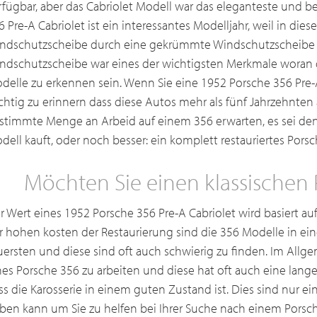
rfügbar, aber das Cabriolet Modell war das eleganteste und b
6 Pre-A Cabriolet ist ein interessantes Modelljahr, weil in die
ndschutzscheibe durch eine gekrümmte Windschutzscheibe e
ndschutzscheibe war eines der wichtigsten Merkmale woran d
delle zu erkennen sein. Wenn Sie eine 1952 Porsche 356 Pre-A
chtig zu erinnern dass diese Autos mehr als fünf Jahrzehnten 
stimmte Menge an Arbeid auf einem 356 erwarten, es sei den
dell kauft, oder noch besser: ein komplett restauriertes Porsc
Möchten Sie einen klassischen
r Wert eines 1952 Porsche 356 Pre-A Cabriolet wird basiert a
r hohen kosten der Restaurierung sind die 356 Modelle in ei
uersten und diese sind oft auch schwierig zu finden. Im Allge
nes Porsche 356 zu arbeiten und diese hat oft auch eine lange
ss die Karosserie in einem guten Zustand ist. Dies sind nur ein
ben kann um Sie zu helfen bei Ihrer Suche nach einem Porsche