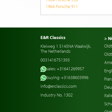
1964 Porsche 911
E&R Classics
> N
Old
Kleiweg 1 5145NA Waalwijk,
The Netherlands
Oldt
0031416751393
Ame
sales: +31641269957
Engl
buying: +31638603996
Fran
info@erclassics.com
Deu
Industry No. 1302
Ital
Sch
Old