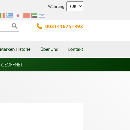
Währung:
0031416751393
Marken Historie
Über Uns
Kontakt
l GEÖFFNET