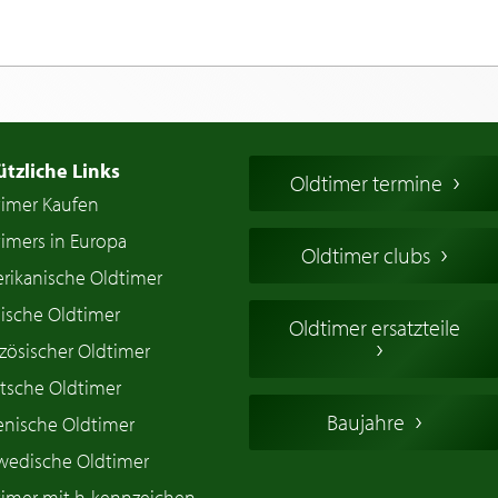
ützliche Links
Oldtimer termine
timer Kaufen
imers in Europa
Oldtimer clubs
rikanische Oldtimer
ische Oldtimer
Oldtimer ersatzteile
zösischer Oldtimer
tsche Oldtimer
Baujahre
ienische Oldtimer
wedische Oldtimer
timer mit h-kennzeichen