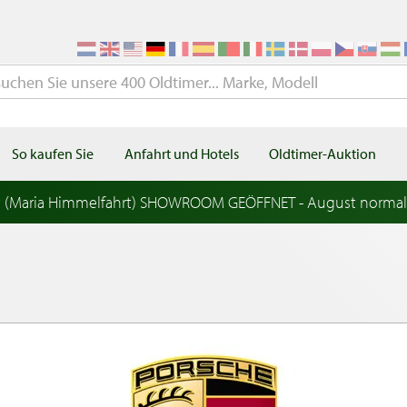
So kaufen Sie
Anfahrt und Hotels
Oldtimer-Auktion
t (Maria Himmelfahrt) SHOWROOM GEÖFFNET - August norma