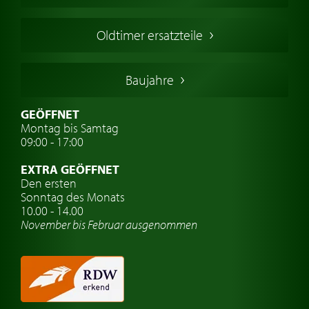
Französischer Oldtimer
Oldtimer ersatzteile
Deutsche Oldtimer
Italienische Oldtimer
Baujahre
Schwedische Oldtimer
Oldtimer mit h-kennzeichen
GEÖFFNET
Montag bis Samtag
Auto Oldtimer Markt
09:00 - 17:00
Oldtimer Classic
EXTRA GEÖFFNET
Oldtimer-Versicherung
Den ersten
Sonntag des Monats
Oldtimer-Clubs
10.00 - 14.00
November bis Februar ausgenommen
Oldtimer-Reisen
Oldtimerwerkstatt
Automarken uhren