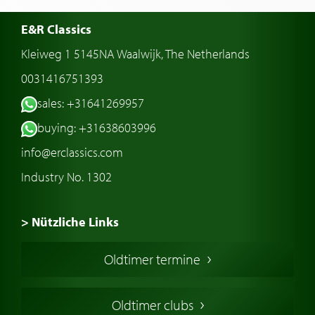
E&R Classics
Kleiweg 1 5145NA Waalwijk, The Netherlands
0031416751393
sales: +31641269957
buying: +31638603996
info@erclassics.com
Industry No. 1302
> Nützliche Links
Oldtimer Kaufen
Oldtimer termine
Oldtimers in Europa
Amerikanische Oldtimer
Oldtimer clubs
Englische Oldtimer