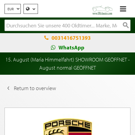
0031416751393
WhatsApp
15. August (Maria Himmelfahrt) SHOWROOM GEÖFFNET -
August normal GEÖFFNET
Return to overview