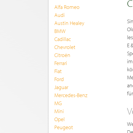
C
Alfa Romeo
Audi
Sin
Austin Healey
Ol
BMW
les
Cadillac
E 
Chevrolet
Sp
Citroën
im
Ferrari
kö
Fiat
Me
Ford
and
Jaguar
fü
Mercedes-Benz
MG
V
Mini
Opel
We
Peugeot
De