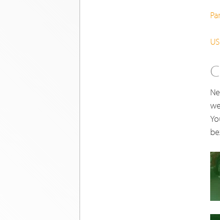
Pa
US
C
Ne
we
Yo
be