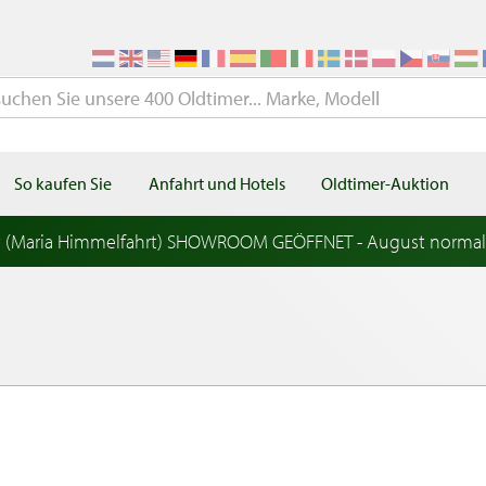
So kaufen Sie
Anfahrt und Hotels
Oldtimer-Auktion
t (Maria Himmelfahrt) SHOWROOM GEÖFFNET - August norma