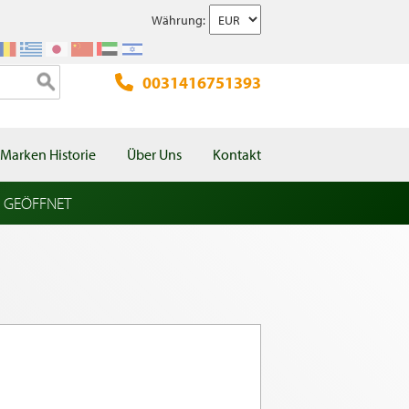
Währung:
0031416751393
Marken Historie
Über Uns
Kontakt
l GEÖFFNET