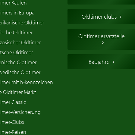
timer Kaufen
imers in Europa
Oldtimer clubs
rikanische Oldtimer
ische Oldtimer
Oldtimer ersatzteile
zösischer Oldtimer
tsche Oldtimer
Baujahre
ienische Oldtimer
wedische Oldtimer
timer mit h-kennzeichen
o Oldtimer Markt
imer Classic
timer-Versicherung
timer-Clubs
timer-Reisen