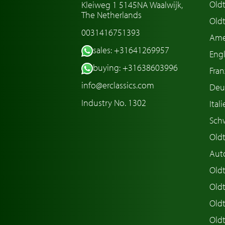
Old
Kleiweg 1 5145NA Waalwijk,
The Netherlands
Oldt
0031416751393
Ame
sales: +31641269957
Engl
buying: +31638603996
Fran
info@erclassics.com
Deu
Industry No. 1302
Ital
Sch
Old
Aut
Oldt
Old
Old
Old