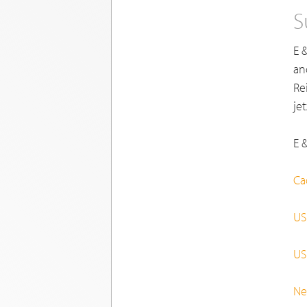
S
E 
an
Re
je
E &
Ca
US
US
Ne