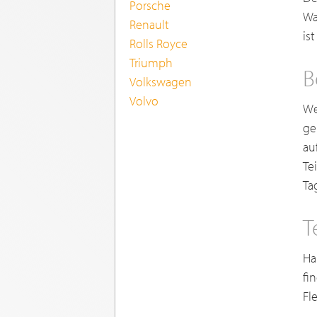
Porsche
Wa
Renault
is
Rolls Royce
Triumph
B
Volkswagen
Volvo
We
ge
au
Te
Ta
T
Ha
fi
Fl