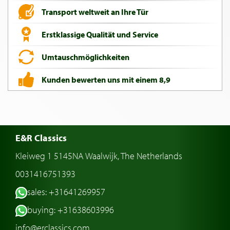
Transport weltweit an Ihre Tür
Erstklassige Qualität und Service
Umtauschmöglichkeiten
Kunden bewerten uns mit einem 8,9
E&R Classics
Kleiweg 1 5145NA Waalwijk, The Netherlands
0031416751393
sales: +31641269957
buying: +31638603996
info@erclassics.com