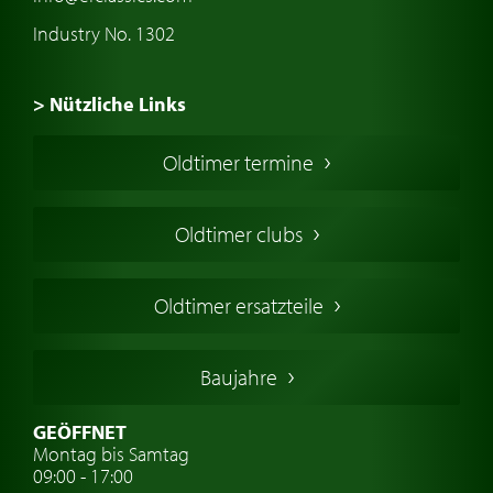
Industry No. 1302
> Nützliche Links
Oldtimer Kaufen
Oldtimer termine
Oldtimers in Europa
Amerikanische Oldtimer
Oldtimer clubs
Englische Oldtimer
Französischer Oldtimer
Oldtimer ersatzteile
Deutsche Oldtimer
Italienische Oldtimer
Baujahre
Schwedische Oldtimer
Oldtimer mit h-kennzeichen
GEÖFFNET
Montag bis Samtag
Auto Oldtimer Markt
09:00 - 17:00