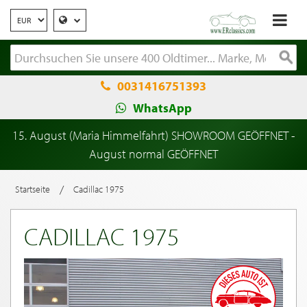
0031416751393
WhatsApp
15. August (Maria Himmelfahrt) SHOWROOM GEÖFFNET -
August normal GEÖFFNET
/
Startseite
Cadillac 1975
CADILLAC 1975