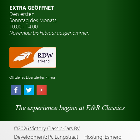
Oldtimer Classic
EXTRA GEÖFFNET
Oldtimer-Versicherung
Den ersten
Sonntag des Monats
Oldtimer-Clubs
10.00 - 14.00
November bis Februar ausgenommen
Oldtimer-Reisen
Oldtimerwerkstatt
Automarken uhren
Offizielles Lizenziertes Firma
©2026 Victory Classic Cars BV
Development: Pc Langstraat
Hosting: Esmero