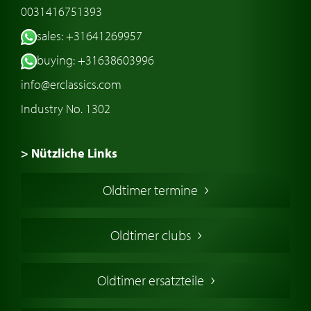
0031416751393
sales: +31641269957
buying: +31638603996
info@erclassics.com
Industry No. 1302
> Nützliche Links
Oldtimer Kaufen
Oldtimer termine
Oldtimers in Europa
Amerikanische Oldtimer
Oldtimer clubs
Englische Oldtimer
Französischer Oldtimer
Oldtimer ersatzteile
Deutsche Oldtimer