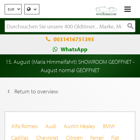
0031416751393
WhatsApp
15. August (Maria Himmelfahrt) SHOWROOM GEÖFFNET -
August normal GEÖFFNET
Return to overview
Alfa Romeo
Audi
Austin Healey
BMW
Cadillac
Chevrolet
Citroën
Ferrari
Fiat