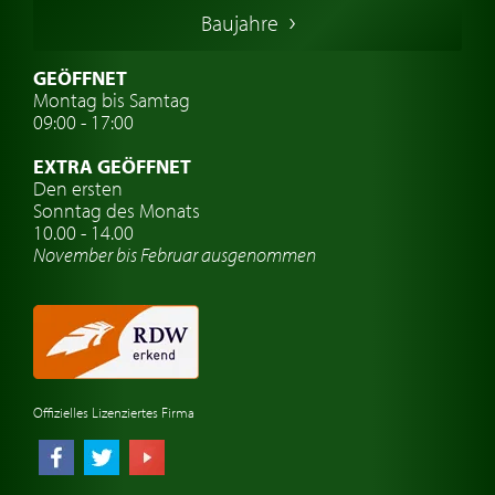
Italienische Oldtimer
Baujahre
Schwedische Oldtimer
Oldtimer mit h-kennzeichen
GEÖFFNET
Montag bis Samtag
Auto Oldtimer Markt
09:00 - 17:00
Oldtimer Classic
EXTRA GEÖFFNET
Oldtimer-Versicherung
Den ersten
Sonntag des Monats
Oldtimer-Clubs
10.00 - 14.00
November bis Februar ausgenommen
Oldtimer-Reisen
Oldtimerwerkstatt
Automarken uhren
Offizielles Lizenziertes Firma