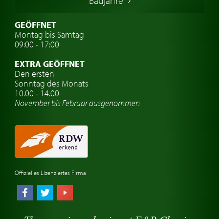
Baujahre
Schwedische Oldtimer
Oldtimer mit h-kennzeichen
GEÖFFNET
Montag bis Samtag
Auto Oldtimer Markt
09:00 - 17:00
Oldtimer Classic
EXTRA GEÖFFNET
Oldtimer-Versicherung
Den ersten
Sonntag des Monats
Oldtimer-Clubs
10.00 - 14.00
November bis Februar ausgenommen
Oldtimer-Reisen
Oldtimerwerkstatt
Automarken uhren
Offizielles Lizenziertes Firma