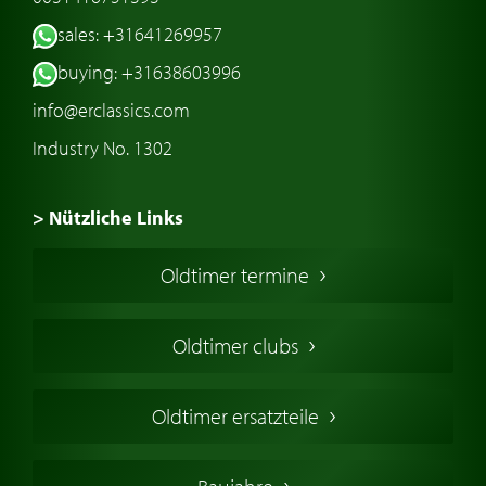
sales: +31641269957
buying: +31638603996
info@erclassics.com
Industry No. 1302
> Nützliche Links
Oldtimer Kaufen
Oldtimer termine
Oldtimers in Europa
Amerikanische Oldtimer
Oldtimer clubs
Englische Oldtimer
Französischer Oldtimer
Oldtimer ersatzteile
Deutsche Oldtimer
Italienische Oldtimer