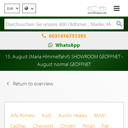
0031416751393
WhatsApp
15. August (Maria Himmelfahrt) SHOWROOM GEÖFFNET -
August normal GEÖFFNET
Return to overview
Alfa Romeo
Audi
Austin Healey
BMW
Cadillac
Chevrolet
Citroën
Ferrari
Fiat