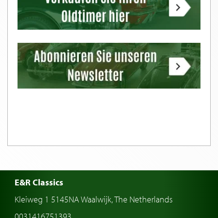
E&R Classics
Kleiweg 1 5145NA Waalwijk, The Netherlands
0031416751393