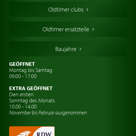
Amerikanische Oldtimer
Oldtimer clubs
Englische Oldtimer
Französischer Oldtimer
Oldtimer ersatzteile
Deutsche Oldtimer
Italienische Oldtimer
Baujahre
Schwedische Oldtimer
Oldtimer mit h-kennzeichen
GEÖFFNET
Montag bis Samtag
Auto Oldtimer Markt
09:00 - 17:00
Oldtimer Classic
EXTRA GEÖFFNET
Oldtimer-Versicherung
Den ersten
Sonntag des Monats
Oldtimer-Clubs
10.00 - 14.00
November bis Februar ausgenommen
Oldtimer-Reisen
Oldtimerwerkstatt
Automarken uhren