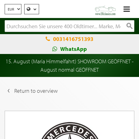
0031416751393
WhatsApp
15. August (Maria Himmelfahrt) SHOWROOM GEÖFFNET -
August normal GEÖFFNET
Return to overview