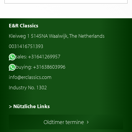
E&R Classics
Kleiweg 1 5145NA Waalwijk, The Netherlands
0031416751393
sales: +31641269957
buying: +31638603996
info@erclassics.com
Industry No. 1302
> Nützliche Links
Oldtimer Kaufen
Oldtimer termine
Oldtimers in Europa