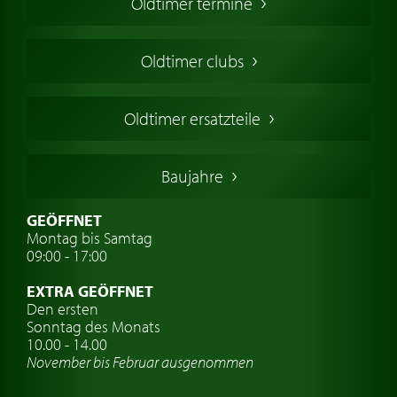
Oldtimer termine
Oldtimers in Europa
Amerikanische Oldtimer
Oldtimer clubs
Englische Oldtimer
Französischer Oldtimer
Oldtimer ersatzteile
Deutsche Oldtimer
Italienische Oldtimer
Baujahre
Schwedische Oldtimer
Oldtimer mit h-kennzeichen
GEÖFFNET
Montag bis Samtag
Auto Oldtimer Markt
09:00 - 17:00
Oldtimer Classic
EXTRA GEÖFFNET
Oldtimer-Versicherung
Den ersten
Sonntag des Monats
Oldtimer-Clubs
10.00 - 14.00
November bis Februar ausgenommen
Oldtimer-Reisen
Oldtimerwerkstatt