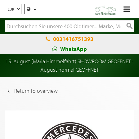
0031416751393
WhatsApp
15. August (Maria Himmelfahrt) SHOWROOM GEÖFFNET -
August normal GEÖFFNET
Return to overview