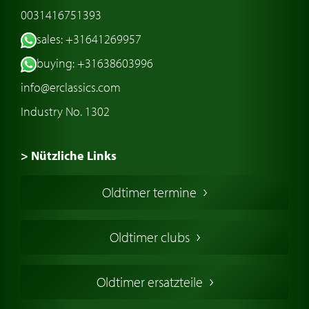
0031416751393
sales: +31641269957
buying: +31638603996
info@erclassics.com
Industry No. 1302
> Nützliche Links
Oldtimer Kaufen
Oldtimer termine
Oldtimers in Europa
Amerikanische Oldtimer
Oldtimer clubs
Englische Oldtimer
Französischer Oldtimer
Oldtimer ersatzteile
Deutsche Oldtimer