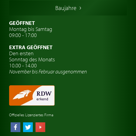
Italienische Oldtimer
Baujahre
Schwedische Oldtimer
Oldtimer mit h-kennzeichen
GEÖFFNET
Montag bis Samtag
Auto Oldtimer Markt
09:00 - 17:00
Oldtimer Classic
EXTRA GEÖFFNET
Oldtimer-Versicherung
Den ersten
Sonntag des Monats
Oldtimer-Clubs
10.00 - 14.00
November bis Februar ausgenommen
Oldtimer-Reisen
Oldtimerwerkstatt
Automarken uhren
Offizielles Lizenziertes Firma