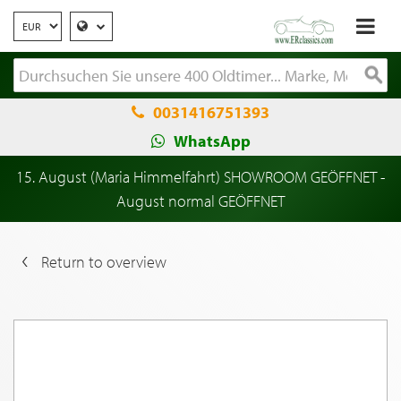
0031416751393
WhatsApp
15. August (Maria Himmelfahrt) SHOWROOM GEÖFFNET -
August normal GEÖFFNET
Return to overview