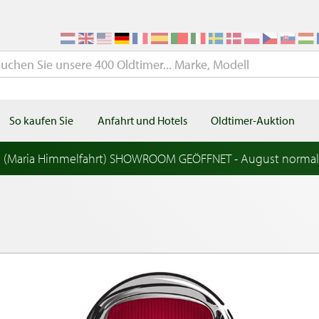
So kaufen Sie
Anfahrt und Hotels
Oldtimer-Auktion
t (Maria Himmelfahrt) SHOWROOM GEÖFFNET - August norma