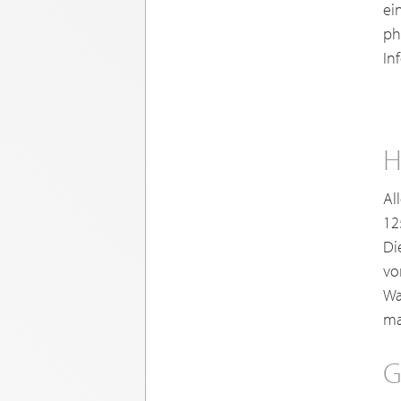
ei
ph
In
H
Al
12
Di
vo
Wa
ma
G