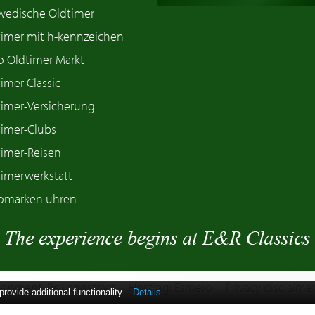
wedische Oldtimer
timer mit h-kennzeichen
o Oldtimer Markt
imer Classic
timer-Versicherung
timer-Clubs
timer-Reisen
timerwerkstatt
omarken uhren
opment: Pc Langstraat
Hosting: Esmero
Privacy disclaime
ovide additional functionality.
Details