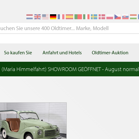
So kaufen Sie
Anfahrt und Hotels
Oldtimer-Auktion
t (Maria Himmelfahrt) SHOWROOM GEÖFFNET - August norma