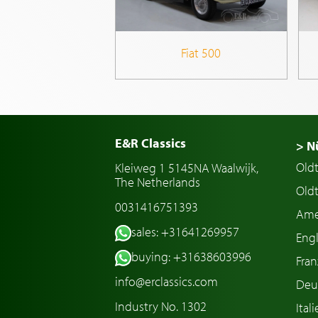
Fiat 500
E&R Classics
> N
Old
Kleiweg 1 5145NA Waalwijk,
The Netherlands
Oldt
0031416751393
Ame
sales: +31641269957
Engl
buying: +31638603996
Fran
info@erclassics.com
Deu
Industry No. 1302
Ital