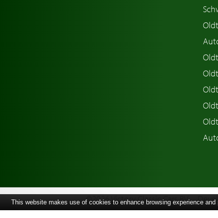
Sch
Old
Aut
Oldt
Old
Old
Old
Old
Aut
©2026 Victory Classic Cars BV
Devel
This website makes use of cookies to enhance browsing experience and pr