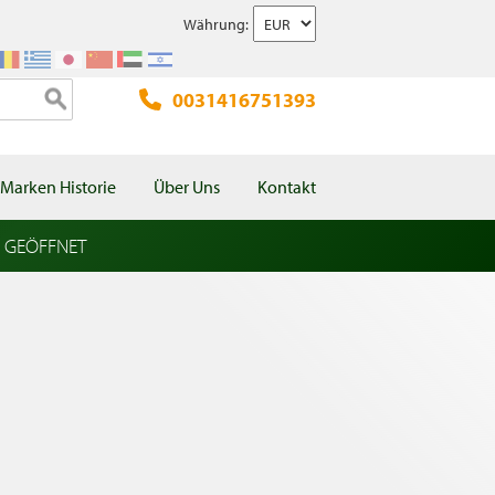
Währung:
0031416751393
Marken Historie
Über Uns
Kontakt
l GEÖFFNET