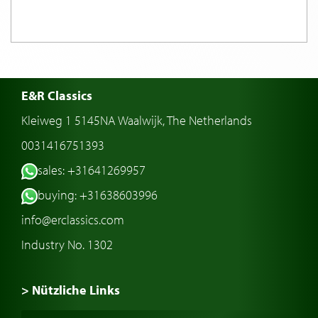
E&R Classics
Kleiweg 1 5145NA Waalwijk, The Netherlands
0031416751393
sales: +31641269957
buying: +31638603996
info@erclassics.com
Industry No. 1302
> Nützliche Links
Oldtimer Kaufen