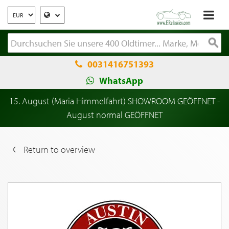
0031416751393
WhatsApp
15. August (Maria Himmelfahrt) SHOWROOM GEÖFFNET -
August normal GEÖFFNET
Return to overview