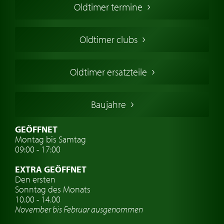
Oldtimer termine
Oldtimers in Europa
Amerikanische Oldtimer
Oldtimer clubs
Englische Oldtimer
Französischer Oldtimer
Oldtimer ersatzteile
Deutsche Oldtimer
Italienische Oldtimer
Baujahre
Schwedische Oldtimer
Oldtimer mit h-kennzeichen
GEÖFFNET
Montag bis Samtag
Auto Oldtimer Markt
09:00 - 17:00
Oldtimer Classic
EXTRA GEÖFFNET
Oldtimer-Versicherung
Den ersten
Sonntag des Monats
Oldtimer-Clubs
10.00 - 14.00
November bis Februar ausgenommen
Oldtimer-Reisen