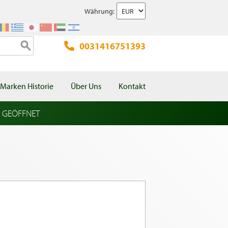
Währung:
0031416751393
Marken Historie
Über Uns
Kontakt
l GEÖFFNET