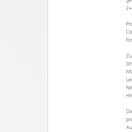
2+
Pr
Co
fo
Zu
St
MG
Le
Fa
Hi
Di
pr
Au