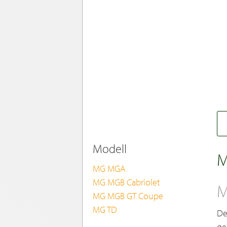
Modell
M
MG MGA
MG MGB Cabriolet
M
MG MGB GT Coupe
MG TD
De
ge