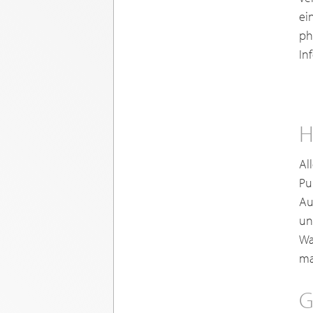
ei
ph
In
H
Al
Pu
Au
un
Wa
ma
G