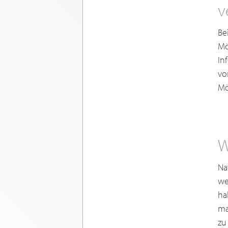
v
Be
Mö
In
vo
Mö
W
Na
we
ha
ma
zu