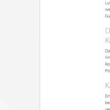
Lu
we
Gu
D
K
Da
li
Ro
Pr
K
Ei
be
ve