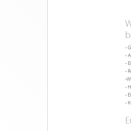
W
b
- 
- 
- 
- 
-W
- 
- 
- 
E