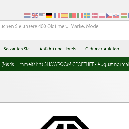
So kaufen Sie
Anfahrt und Hotels
Oldtimer-Auktion
t (Maria Himmelfahrt) SHOWROOM GEÖFFNET - August norma