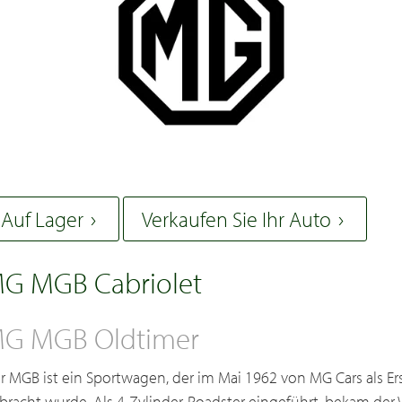
Auf Lager
Verkaufen Sie Ihr Auto
G MGB Cabriolet
G MGB Oldtimer
r MGB ist ein Sportwagen, der im Mai 1962 von MG Cars als Er
bracht wurde. Als 4-Zylinder-Roadster eingeführt, bekam de