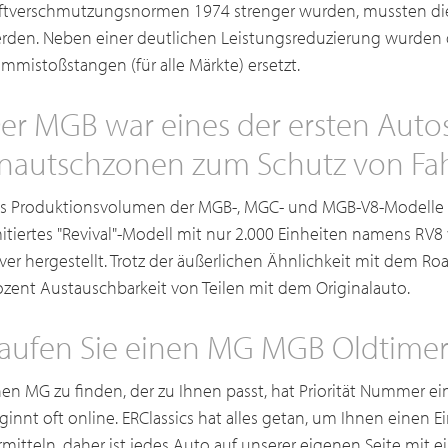
ftverschmutzungsnormen 1974 strenger wurden, mussten die
rden. Neben einer deutlichen Leistungsreduzierung wurden
mmistoßstangen (für alle Märkte) ersetzt.
er MGB war eines der ersten Autos
nautschzonen zum Schutz von Fahr
s Produktionsvolumen der MGB-, MGC- und MGB-V8-Modelle b
mitiertes "Revival"-Modell mit nur 2.000 Einheiten namens RV
ver hergestellt. Trotz der äußerlichen Ähnlichkeit mit dem Roa
ozent Austauschbarkeit von Teilen mit dem Originalauto.
aufen Sie einen MG MGB Oldtimer 
nen MG zu finden, der zu Ihnen passt, hat Priorität Nummer e
ginnt oft online. ERClassics hat alles getan, um Ihnen einen 
rmitteln, daher ist jedes Auto auf unserer eigenen Seite mit e