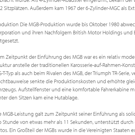
2 Sitzplätzen. Außerdem kam 1967 der 6-Zylinder-MGC als Extr
oduktion Die MGB-Produktion wurde bis Oktober 1980 abwech
rporation und ihren Nachfolgern British Motor Holdings und 
rtgesetzt.
m Zeitpunkt der Einführung des MGB war es ein relativ mod
ruktur anstelle der traditionellen Karosserie-auf-Rahmen-Kon
-T-Typ als auch beim Rivalen des MGB, der Triumph TR-Serie, 
ichtbauweise senkte die Produktionskosten und erhöhte gleic
hrzeugs. Aufstellfenster und eine komfortable Fahrerkabine mit
nter den Sitzen kam eine Hutablage.
e MGB-Leistung galt zum Zeitpunkt seiner Einführung als solid
o Stunde von etwas mehr als 11 Sekunden, unterstützt durch 
tos. Ein Großteil der MGBs wurde in die Vereinigten Staaten exp