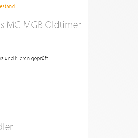
bestand
ines MG MGB Oldtimer
rz und Nieren geprüft
dler