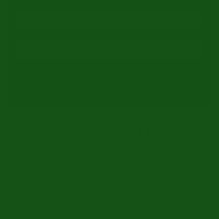
Benachrichtigung erhalten
Wir kaufen Ihren
MG
!
Besitzen Sie einen MG den Sie verkaufen wollen?
Nehmen Sie Kontakt auf. Wir suchen immer
Oldtimer für den Stock.