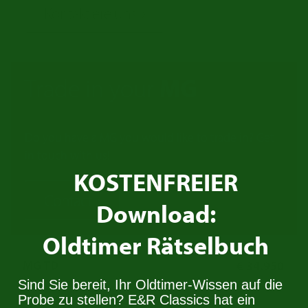
Kontaktiere uns
Trade in your
MG
Do you have a MG you would like to trade in? Get
in touch with us!
KOSTENFREIER
Contact
Download:
Oldtimer Rätselbuch
MG TD
€ 34.950
Sind Sie bereit, Ihr Oldtimer-Wissen auf die
Probe zu stellen? E&R Classics hat ein