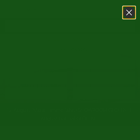
0031416751393
WhatsApp
15. August (Maria Himmelfahrt) SHOWROOM GEÖFFNET -
August normal GEÖFFNET
/
/
Startseite
Oldtimer markt
MG