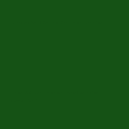
möglich.
Europas Nr. 1 Online-Oldtimer-Händler
Bei der Suche nach einem MG Oldtimer stehen
Ihnen unsere Oldtimer Experten zur Seite, die Sie
vor, während und nach dem Kauf beraten.
ERclassics ist seit 2008 auf den An- und Verkauf von
Oldtimern spezialisiert. Kaufen Sie Ihren nächsten
MG-Oldtimer bei Europas Nr. 1 Online-Oldtimer-
Händler?
Einen MG-Oldtimer eintauschen oder
verkaufen?
Neben dem Kauf von Oldtimern können Sie uns
auch für den Verkauf und/oder die
Inzahlungnahme Ihres MG-Oldtimers kontaktieren.