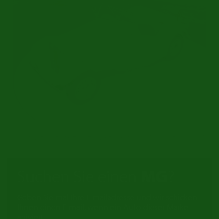
Umfangreich restauriert | Sehr guter Zustand | 1953
Ref.nr: m1025
Suchen Sie einen
MG
?
Geben Sie mal Ihre E-mailadresse und wir schicken
Ihnen einen E-mail, wenn ein Auto dieser Marke
arriviert.