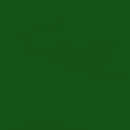
Guter Zustand | Primrose Yellow | 1977
Ref.nr: m8847
MG TD
€ 34.950