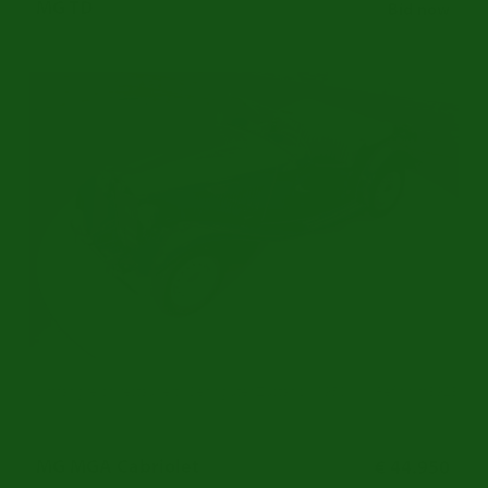
MG TD
Bid now
Umfangreich restauriert | Sehr guter Zustand | 1950
Ref.nr: m3923
MG MGA Cabriolet
€ 44.950