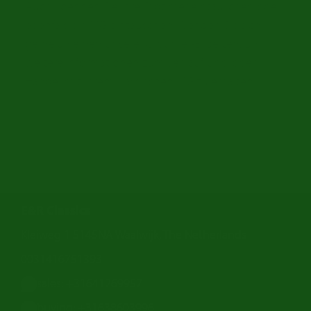
Auch koennen Sie Ihre Oldtimer eintauschen oder
ebenfals ein MG eintauschen. Wenden Sie sich
gerne an einen unserer Oldtimer-Experten, um
weitere Informationen zum Verkauf und/oder
Handel mit Ihrem klassischen MG zu erhalten.
E&R Classics
Kleiweg 1 5145NA Waalwijk, The Netherlands
0031416751393
sales: +31641269957
buying: +31638603996