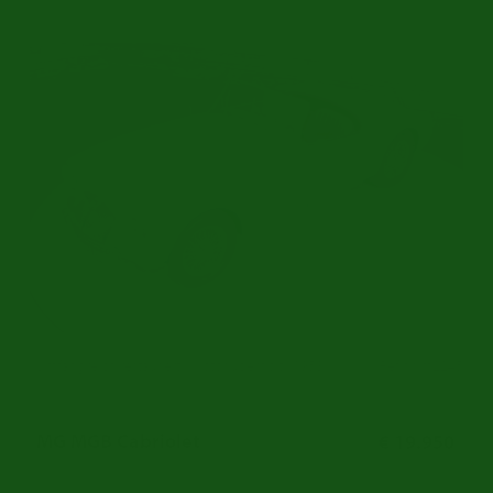
Umfangreich restauriert | Motor überholt | 1958
Ref.nr: m2245
MG MGB Cabriolet
€ 19.950