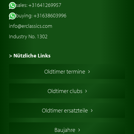
sales: +31641269957
buying: +31638603996
info@erclassics.com
Industry No. 1302
> Nützliche Links
Oldtimer Kaufen
Oldtimer termine
Oldtimers in Europa
Amerikanische Oldtimer
Oldtimer clubs
Englische Oldtimer
Französischer Oldtimer
Oldtimer ersatzteile
Deutsche Oldtimer
Italienische Oldtimer
Baujahre
Schwedische Oldtimer