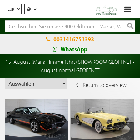
0031416751393
WhatsApp
15. August (Maria Himmelfahrt) SHOWROOM GEÖFFNET -
August normal GEÖFFNET
Return to overview