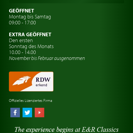
Oldtimer mit h-kennzeichen
GEÖFFNET
Montag bis Samtag
Auto Oldtimer Markt
09:00 - 17:00
Oldtimer Classic
EXTRA GEÖFFNET
Oldtimer-Versicherung
Den ersten
Sonntag des Monats
Oldtimer-Clubs
10.00 - 14.00
November bis Februar ausgenommen
Oldtimer-Reisen
Oldtimerwerkstatt
Automarken uhren
Offizielles Lizenziertes Firma