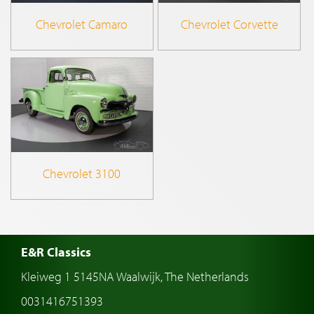
Chevrolet Camaro
Chevrolet Corvette
Chevrolet 3100
E&R Classics
Kleiweg 1 5145NA Waalwijk, The Netherlands
0031416751393