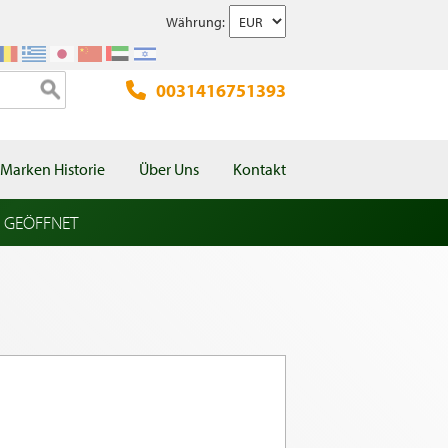
Währung:
0031416751393
Marken Historie
Über Uns
Kontakt
l GEÖFFNET