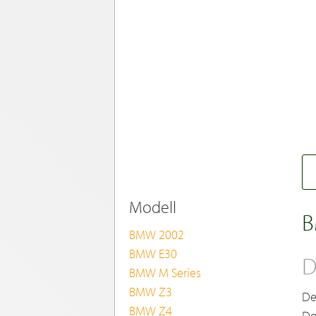
Modell
B
BMW 2002
BMW E30
D
BMW M Series
BMW Z3
De
BMW Z4
Do