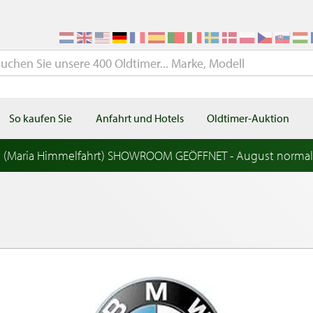
So kaufen Sie
Anfahrt und Hotels
Oldtimer-Auktion
t (Maria Himmelfahrt) SHOWROOM GEÖFFNET - August norma