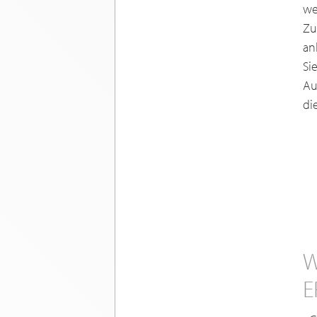
we
Zu
an
Si
Au
di
W
E