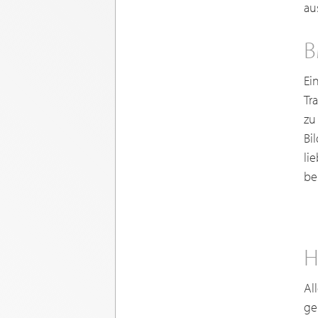
au
B
Ei
Tr
zu
Bi
li
be
H
Al
ge