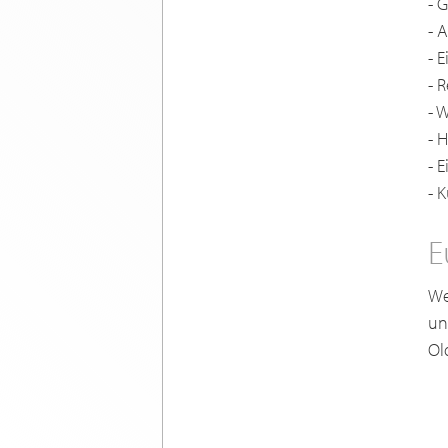
- 
- 
- 
- 
- 
- 
- 
- 
E
We
un
Ol