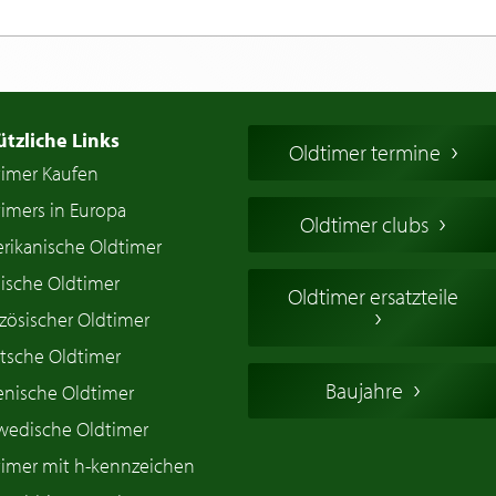
ützliche Links
Oldtimer termine
timer Kaufen
imers in Europa
Oldtimer clubs
rikanische Oldtimer
ische Oldtimer
Oldtimer ersatzteile
zösischer Oldtimer
tsche Oldtimer
Baujahre
ienische Oldtimer
wedische Oldtimer
timer mit h-kennzeichen