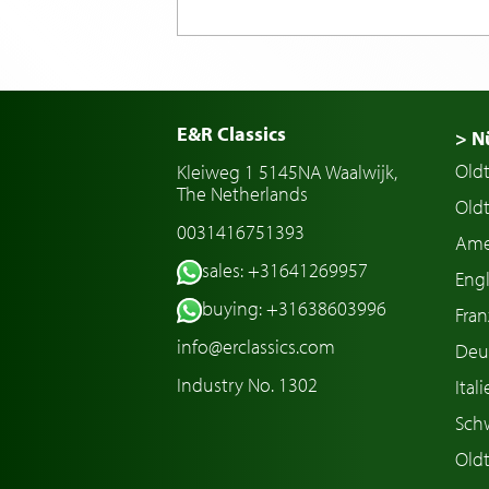
E&R Classics
> N
Old
Kleiweg 1 5145NA Waalwijk,
The Netherlands
Oldt
0031416751393
Ame
sales: +31641269957
Engl
buying: +31638603996
Fran
info@erclassics.com
Deu
Industry No. 1302
Ital
Sch
Old