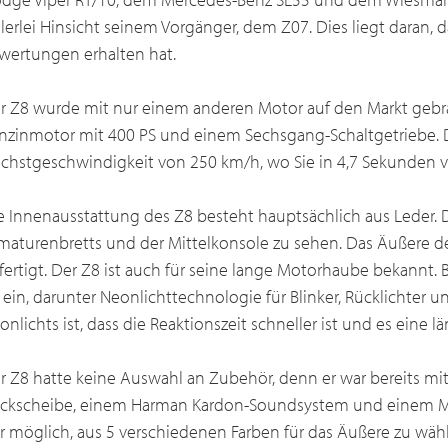
elerlei Hinsicht seinem Vorgänger, dem Z07. Dies liegt daran, 
wertungen erhalten hat.
r Z8 wurde mit nur einem anderen Motor auf den Markt gebrac
nzinmotor mit 400 PS und einem Sechsgang-Schaltgetriebe. D
chstgeschwindigkeit von 250 km/h, wo Sie in 4,7 Sekunden 
e Innenausstattung des Z8 besteht hauptsächlich aus Leder. Di
maturenbretts und der Mittelkonsole zu sehen. Das Äußere d
fertigt. Der Z8 ist auch für seine lange Motorhaube bekannt
 ein, darunter Neonlichttechnologie für Blinker, Rücklichter un
onlichts ist, dass die Reaktionszeit schneller ist und es eine 
r Z8 hatte keine Auswahl an Zubehör, denn er war bereits mi
ckscheibe, einem Harman Kardon-Soundsystem und einem Mot
r möglich, aus 5 verschiedenen Farben für das Äußere zu wäh