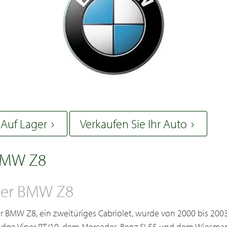
Auf Lager
Verkaufen Sie Ihr Auto
MW Z8
er BMW Z8
r BMW Z8, ein zweitüriges Cabriolet, wurde von 2000 bis 2003 
dge Viper RT/10, dem Mercedes-Benz SL55 und dem Wiesmann