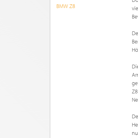
BMW Z8
vi
Be
De
Be
Hö
Di
Ar
ge
Z8
Ne
De
He
nu