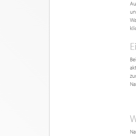
Au
un
Wa
kl
E
Be
ak
zu
Na
W
Na