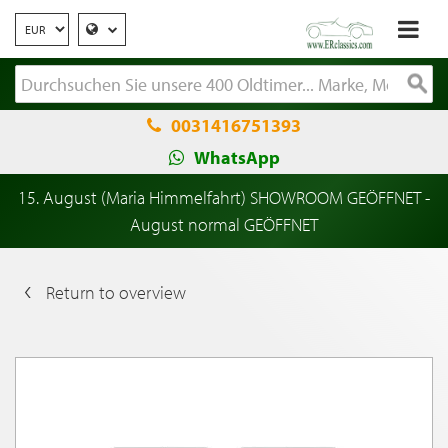
0031416751393
WhatsApp
15. August (Maria Himmelfahrt) SHOWROOM GEÖFFNET -
August normal GEÖFFNET
Return to overview