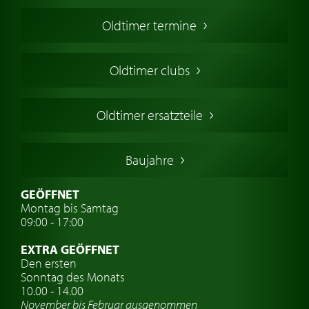
Oldtimer Kaufen
Oldtimer termine
Oldtimers in Europa
Amerikanische Oldtimer
Oldtimer clubs
Englische Oldtimer
Französischer Oldtimer
Oldtimer ersatzteile
Deutsche Oldtimer
Italienische Oldtimer
Baujahre
Schwedische Oldtimer
Oldtimer mit h-kennzeichen
GEÖFFNET
Montag bis Samtag
Auto Oldtimer Markt
09:00 - 17:00
Oldtimer Classic
EXTRA GEÖFFNET
Oldtimer-Versicherung
Den ersten
Sonntag des Monats
Oldtimer-Clubs
10.00 - 14.00
November bis Februar ausgenommen
Oldtimer-Reisen