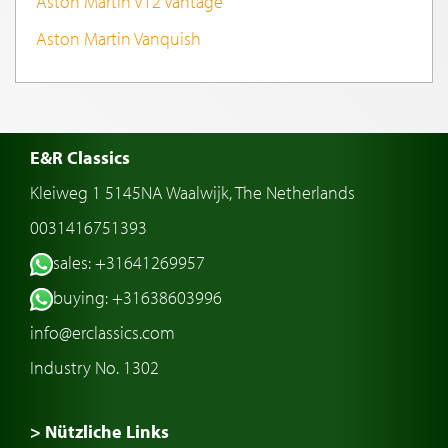
Aston Martin V12 Vantage
Aston Martin Vanquish
E&R Classics
Kleiweg 1 5145NA Waalwijk, The Netherlands
0031416751393
sales: +31641269957
buying: +31638603996
info@erclassics.com
Industry No. 1302
> Nützliche Links