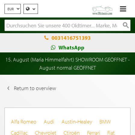
0031416751393
WhatsApp
15. August (Maria Himmelfahrt) SHOWROOM GEÖFFNET -
August normal GEÖFFNET
Return to overview
Alfa Romeo
Audi
Austin-Healey
BMW
Cadillac
Chevrolet
Ctiroën
Ferrari
Fiat