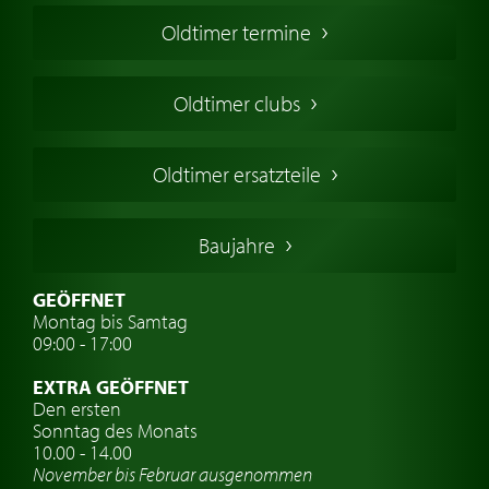
Oldtimer Kaufen
Oldtimer termine
Oldtimers in Europa
Amerikanische Oldtimer
Oldtimer clubs
Englische Oldtimer
Französischer Oldtimer
Oldtimer ersatzteile
Deutsche Oldtimer
Italienische Oldtimer
Baujahre
Schwedische Oldtimer
Oldtimer mit h-kennzeichen
GEÖFFNET
Montag bis Samtag
Auto Oldtimer Markt
09:00 - 17:00
Oldtimer Classic
EXTRA GEÖFFNET
Oldtimer-Versicherung
Den ersten
Sonntag des Monats
Oldtimer-Clubs
10.00 - 14.00
November bis Februar ausgenommen
Oldtimer-Reisen