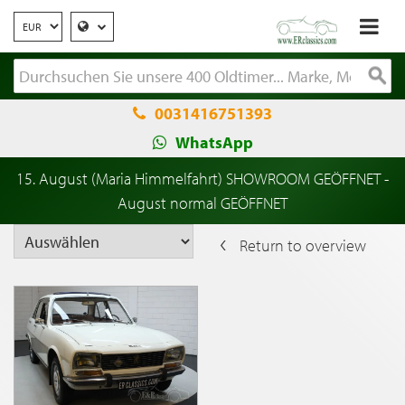
0031416751393
WhatsApp
15. August (Maria Himmelfahrt) SHOWROOM GEÖFFNET -
August normal GEÖFFNET
Return to overview