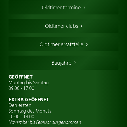
Oldtimer Kaufen
Oldtimer termine
Oldtimers in Europa
Amerikanische Oldtimer
Oldtimer clubs
Englische Oldtimer
Französischer Oldtimer
Oldtimer ersatzteile
Deutsche Oldtimer
Italienische Oldtimer
Baujahre
Schwedische Oldtimer
Oldtimer mit h-kennzeichen
GEÖFFNET
Montag bis Samtag
Auto Oldtimer Markt
09:00 - 17:00
Oldtimer Classic
EXTRA GEÖFFNET
Oldtimer-Versicherung
Den ersten
Sonntag des Monats
Oldtimer-Clubs
10.00 - 14.00
November bis Februar ausgenommen
Oldtimer-Reisen