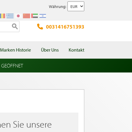
Währung:
0031416751393
Marken Historie
Über Uns
Kontakt
l GEÖFFNET
en Sie unsere