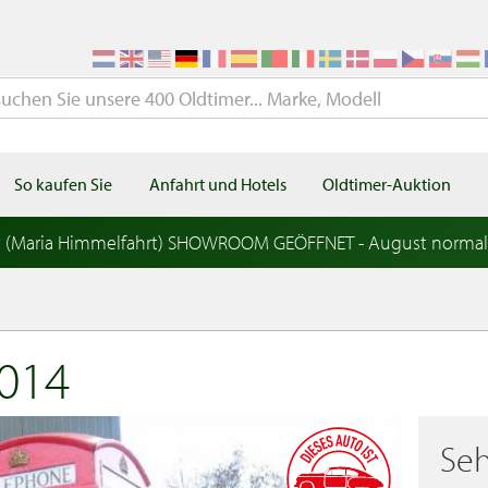
So kaufen Sie
Anfahrt und Hotels
Oldtimer-Auktion
t (Maria Himmelfahrt) SHOWROOM GEÖFFNET - August norma
014
Seh