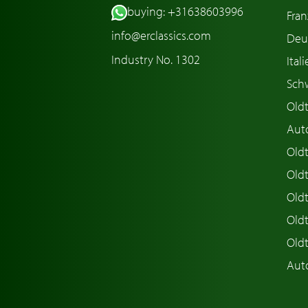
buying: +31638603996
Fran
info@erclassics.com
Deu
Industry No. 1302
Ital
Sch
Old
Aut
Oldt
Old
Old
Old
Old
Aut