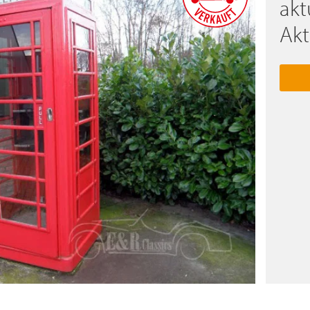
akt
Akt