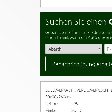
Suchen Sie einen
Geben Sie mal Ihre E-mailadresse un
einen E-mail, wenn ein Auto dieser Ma
Benachrichtigung erhalt
SOLD/VERKAUFT/VENDU/VERKOCHT En
90x90x260cm.
Ref. nr.:
795
Marke:
SOLD