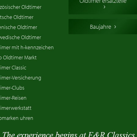
Oldtimer ersatzteile
zösischer Oldtimer
tsche Oldtimer
Baujahre
ienische Oldtimer
wedische Oldtimer
timer mit h-kennzeichen
o Oldtimer Markt
imer Classic
timer-Versicherung
timer-Clubs
timer-Reisen
timerwerkstatt
omarken uhren