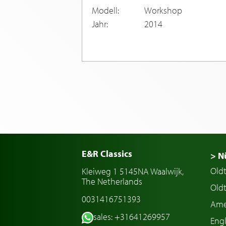
Modell:
Workshop
Jahr:
2014
E&R Classics
> N
Old
Kleiweg 1 5145NA Waalwijk,
The Netherlands
Oldt
0031416751393
Ame
sales: +31641269957
Engl