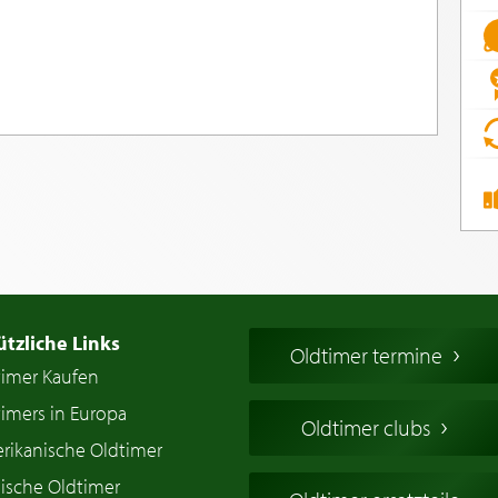
ützliche Links
Oldtimer termine
timer Kaufen
imers in Europa
Oldtimer clubs
rikanische Oldtimer
ische Oldtimer